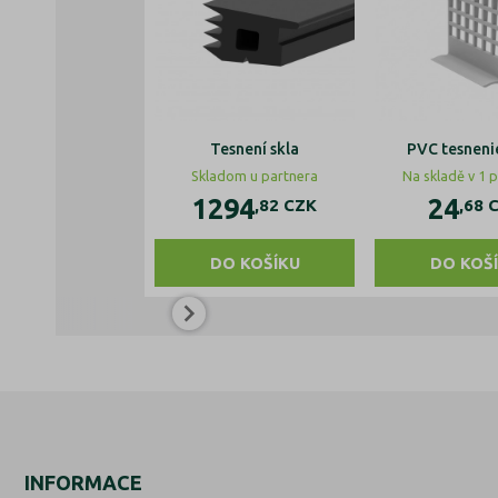
Tesnení skla
PVC tesnenie
Skladom u partnera
Na skladě v 1 
1294
24
,82
CZK
,68
DO KOŠÍKU
DO KOŠ
INFORMACE