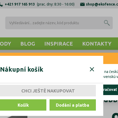
+421 917 165 913
(prac. dny: 8:30 - 16:00)
shop@ekofence.c
ODY
BLOG
INSPIRACE
KONTAKTY
RNENIE
OTEVNÍ PROFILY
ZÁSLEPKY, TĚSNĚNÍ, KOTVENÍ
KOTVENÍ 
Nákupní košík
cete uskutočniť objednávku do Českej republiky, kliknite prosím na českú
hcete uskutočniť objednávku na Slovensko, kliknite prosím na slovenskú v
ostať tu
pokračovať
CHCI JEŠTĚ NAKUPOVAT
Tesnení skla Rubb
Košík
Dodání a platba