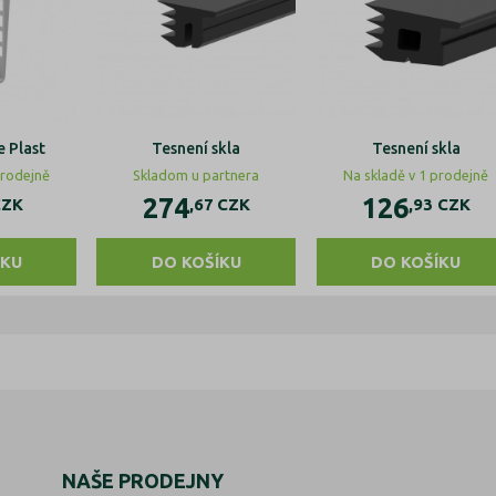
 Plast
Tesnení skla
Tesnení skla
prodejně
Skladom u partnera
Na skladě v 1 prodejně
274
126
CZK
,67
CZK
,93
CZK
ÍKU
DO KOŠÍKU
DO KOŠÍKU
NAŠE PRODEJNY