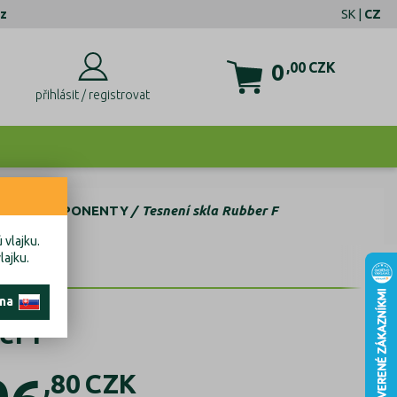
z
SK
|
CZ
0
,00
CZK
přihlásit / registrovat
SKLA KOMPONENTY
Tesnení skla Rubber F
 vlajku.
lajku.
 na
er F
,80
CZK