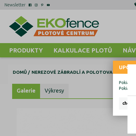
Newsletter
PRODUKTY
KALKULACE PLOTŮ
NÁV
UPOZO
DOMŮ
NEREZOVÉ ZÁBRADLÍ A POLOTOVARY
AL K
Pokiaľ ch
Pokiaľ c
Galerie
Výkresy
chcem 