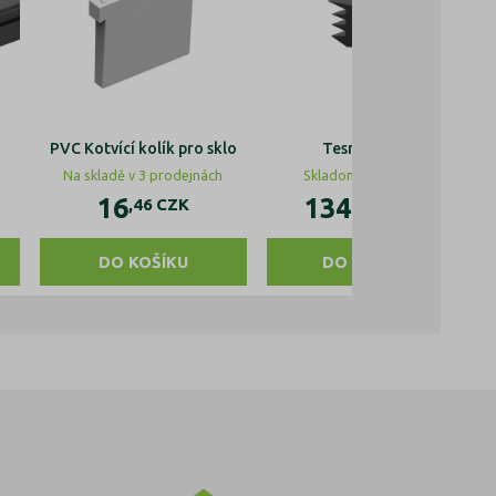
PVC Kotvící kolík pro sklo
Tesnení skla
Na skladě v 3 prodejnách
Skladom u partnera
16
1349
,46
CZK
,15
CZK
DO KOŠÍKU
DO KOŠÍKU