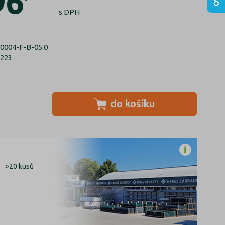
96
s DPH
0004-F-B-05.0
6223
do košíku
>20 kusů