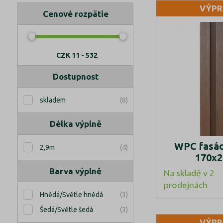
VÝPR
Cenové rozpätie
CZK
11 - 532
Dostupnost
(8)
skladem
Délka výplně
WPC fasád
(4)
2,9m
170x
Barva výplně
Na skladě v 2
prodejnách
(3)
Hnědá/Světle hnědá
(3)
Šedá/Světle šedá
VÝPR