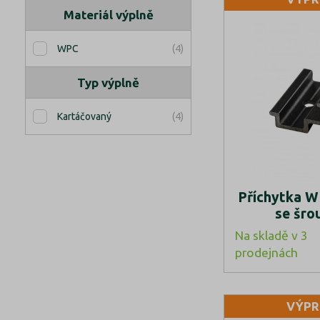
Materiál výplně
(4)
WPC
Typ výplně
(4)
Kartáčovaný
Příchytka W
se šro
Na skladě v 3
prodejnách
VÝPR