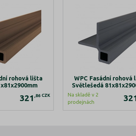
ní rohová lišta
WPC Fasádní rohová l
1x81x2900mm
Světlešedá 81x81x29
Na skladě v 2
CZK
,86
321
32
prodejnách