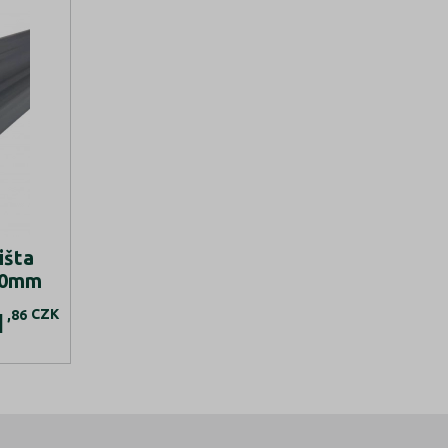
išta
00mm
CZK
,86
1