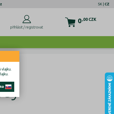
z
SK
|
CZ
0
,00
CZK
přihlásit / registrovat
 vlajku.
lajku.
ády
 na