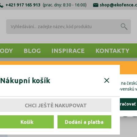
+421 917 165 913
(prac. dny: 8:30 - 16:00)
shop@ekofence.c
ODY
BLOG
INSPIRACE
KONTAKTY
RNENIE
Nákupní košík
cete uskutočniť objednávku do Českej republiky, kliknite prosím na českú
hcete uskutočniť objednávku na Slovensko, kliknite prosím na slovenskú v
evoplastové fas
ostať tu
pokračovať
CHCI JEŠTĚ NAKUPOVAT
Košík
Dodání a platba