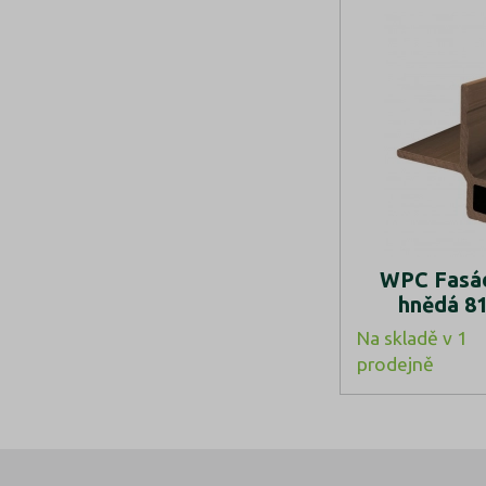
WPC Fasád
hnědá 8
Na skladě v 1
prodejně