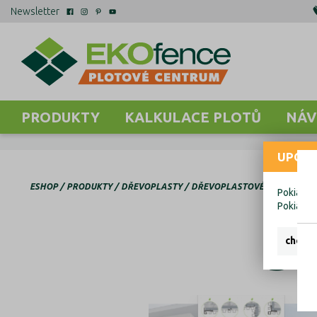
Newsletter
PRODUKTY
KALKULACE PLOTŮ
NÁV
UPOZO
ESHOP
PRODUKTY
DŘEVOPLASTY
DŘEVOPLASTOVÉ FASÁDY
Pokiaľ ch
Pokiaľ c
Dř
chcem 