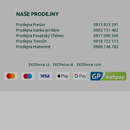
NAŠE PRODEJNY
Prodejna Prešov
0915 925 291
Prodejna Ivanka pri Nitre
0905 751 462
Prodejna Považský Chlmec
0917 090 560
Prodejna Trenčín
0918 725 115
Prodejna Humenné
0908 146 783
EKOfence.cz
EKOfence.sk
EKOfence.com