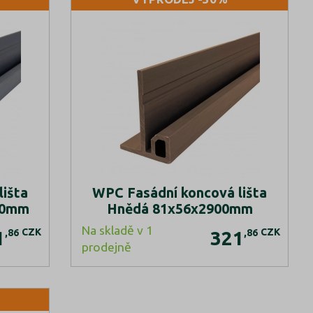
išta
WPC Fasádní koncová lišta
00mm
Hnědá 81x56x2900mm
Na skladě v 1
CZK
CZK
,86
,86
1
321
prodejně