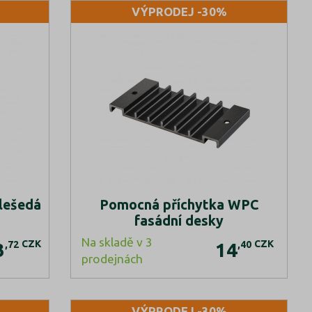
VÝPRODEJ -30%
lešedá
Pomocná příchytka WPC
fasádní desky
Na skladě v 3
CZK
CZK
,72
,40
3
14
prodejnách
VÝPRODEJ -30%