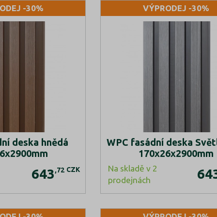
ODEJ -30%
VÝPRODEJ -30%
ní deska hnědá
WPC fasádní deska Svět
26x2900mm
170x26x2900mm
Na skladě v 2
CZK
,72
643
64
prodejnách
ODEJ -30%
VÝPRODEJ -30%