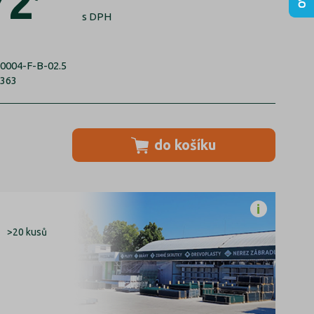
72
s DPH
0004-F-B-02.5
6363
do košíku
>20 kusů