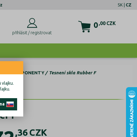
z
SK
|
CZ
0
,00
CZK
přihlásit / registrovat
SKLA KOMPONENTY
Tesnení skla Rubber F
 vlajku.
lajku.
 na
er F
,36
CZK