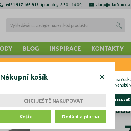
+421 917 165 913
(prac. dny: 8:30 - 16:00)
shop@ekofence.c
ODY
BLOG
INSPIRACE
KONTAKTY
RNENIE
OTEVNÍ PROFILY
ZÁSLEPKY, TĚSNĚNÍ, KOTVENÍ
KOTVENÍ 
Nákupní košík
cete uskutočniť objednávku do Českej republiky, kliknite prosím na českú
hcete uskutočniť objednávku na Slovensko, kliknite prosím na slovenskú v
ostať tu
pokračovať
CHCI JEŠTĚ NAKUPOVAT
Tesnení skla Rubb
Košík
Dodání a platba