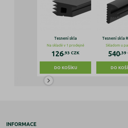
Tesnení skla
Tesnení skla 
Na skladě v 1 prodejně
Skladom u pa
126
540
,93
CZK
,39
DO KOŠÍKU
DO KOŠ
INFORMACE