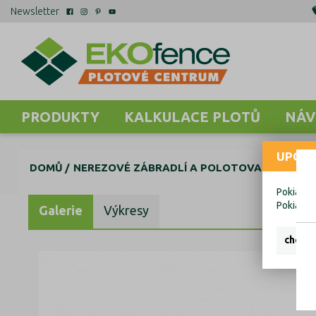
Newsletter
PRODUKTY
KALKULACE PLOTŮ
NÁV
UPOZO
DOMŮ
NEREZOVÉ ZÁBRADLÍ A POLOTOVARY
AL K
Pokiaľ ch
Pokiaľ c
Galerie
Výkresy
chcem 