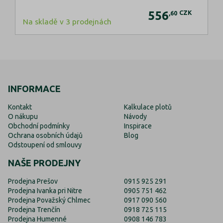
556
CZK
,60
Na skladě v 3 prodejnách
INFORMACE
Kontakt
Kalkulace plotů
O nákupu
Návody
Obchodní podmínky
Inspirace
Ochrana osobních údajů
Blog
Odstoupení od smlouvy
NAŠE PRODEJNY
Prodejna Prešov
0915 925 291
Prodejna Ivanka pri Nitre
0905 751 462
Prodejna Považský Chlmec
0917 090 560
Prodejna Trenčín
0918 725 115
Prodejna Humenné
0908 146 783