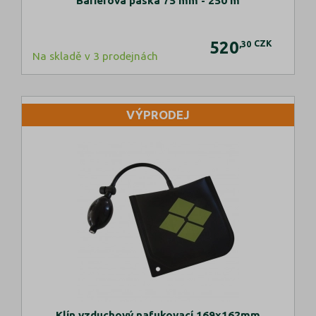
Bariérová páska 75 mm - 250 m
520
CZK
,30
Na skladě v 3 prodejnách
VÝPRODEJ
Klín vzduchový nafukovací 169x162mm