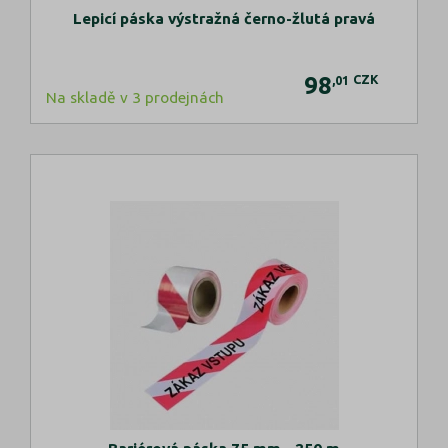
Lepicí páska výstražná černo-žlutá pravá
98
CZK
,01
Na skladě v 3 prodejnách