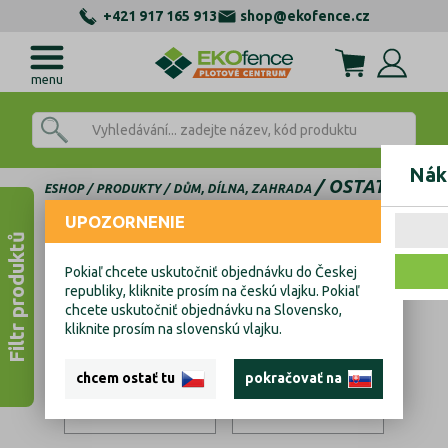
+421 917 165 913
shop@ekofence.cz
menu
Nák
OSTATNÍ
ESHOP
PRODUKTY
DŮM, DÍLNA, ZAHRADA
UPOZORNENIE
Ostatní
Filtr produktů
Pokiaľ chcete uskutočniť objednávku do Českej
republiky, kliknite prosím na českú vlajku. Pokiaľ
chcete uskutočniť objednávku na Slovensko,
kliknite prosím na slovenskú vlajku.
chcem ostať tu
pokračovať na
Kolečka a kuličky
Zahrada