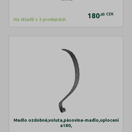
180
CZK
,65
Na skladě v 3 prodejnách
Madlo ozdobné,voluta,pásovina-madlo,oplocení
a180,