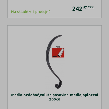
242
CZK
,97
Na skladě v 1 prodejně
Madlo ozdobné,voluta,pásovina-madlo,oplocení
200x6