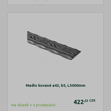
Madlo kované a42, b5, L3000mm
422
CZK
,53
Na skladě v 3 prodejnách