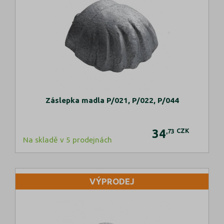
Záslepka madla P/021, P/022, P/044
34
CZK
,73
Na skladě v 5 prodejnách
VÝPRODEJ