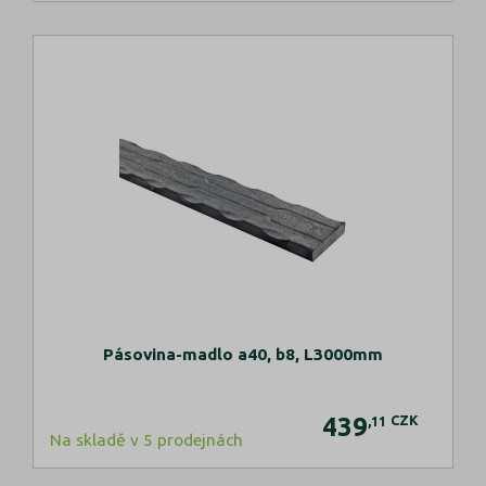
Pásovina-madlo a40, b8, L3000mm
439
CZK
,11
Na skladě v 5 prodejnách