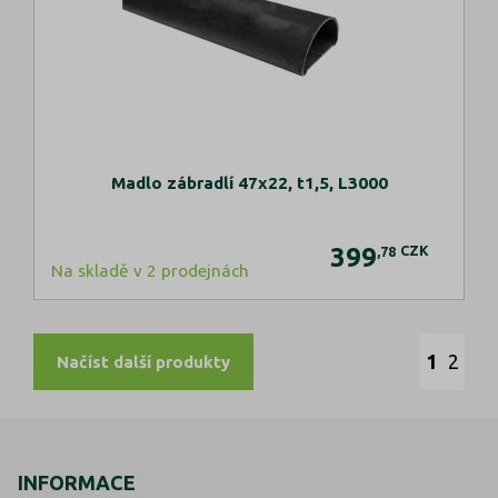
Madlo zábradlí 47x22, t1,5, L3000
399
CZK
,78
Na skladě v 2 prodejnách
1
2
Načíst další produkty
INFORMACE