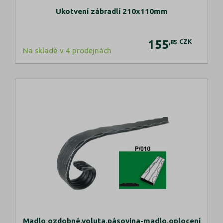
Ukotvení zábradlí 210x110mm
155
CZK
,85
Na skladě v 4 prodejnách
Madlo ozdobné,voluta,pásovina-madlo,oplocení