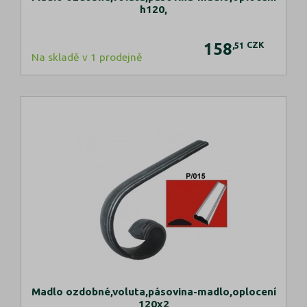
h120,
158
CZK
,51
Na skladě v 1 prodejně
Madlo ozdobné,voluta,pásovina-madlo,oplocení
120x2