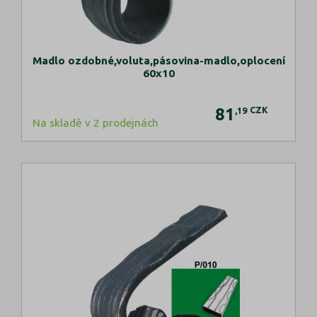
Madlo ozdobné,voluta,pásovina-madlo,oplocení
60x10
81
CZK
,19
Na skladě v 2 prodejnách