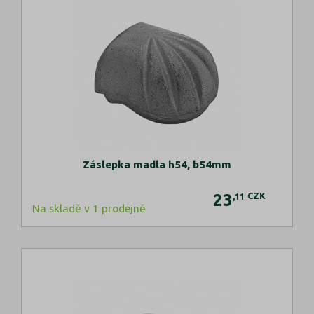
Záslepka madla h54, b54mm
23
CZK
,11
Na skladě v 1 prodejně