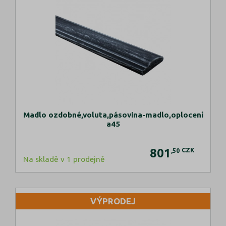
Madlo ozdobné,voluta,pásovina-madlo,oplocení
a45
801
CZK
,50
Na skladě v 1 prodejně
VÝPRODEJ