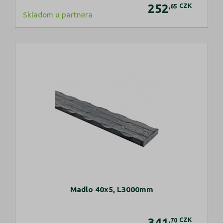
252
CZK
,65
Skladom u partnera
Madlo 40x5, L3000mm
341
CZK
,70