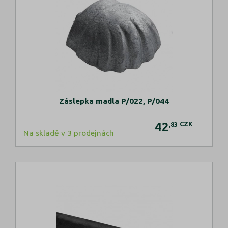
Záslepka madla P/022, P/044
42
CZK
,83
Na skladě v 3 prodejnách