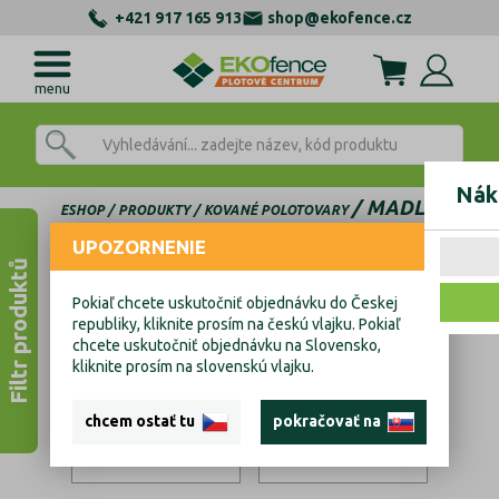
+421 917 165 913
shop@ekofence.cz
menu
Nák
MADLA
ESHOP
PRODUKTY
KOVANÉ POLOTOVARY
UPOZORNENIE
Madla
Filtr produktů
Pokiaľ chcete uskutočniť objednávku do Českej
republiky, kliknite prosím na českú vlajku. Pokiaľ
chcete uskutočniť objednávku na Slovensko,
kliknite prosím na slovenskú vlajku.
chcem ostať tu
pokračovať na
Plné madla
Duté madla