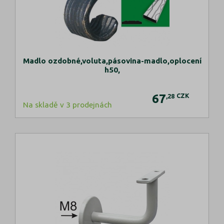
Madlo ozdobné,voluta,pásovina-madlo,oplocení
h50,
67
CZK
,28
Na skladě v 3 prodejnách