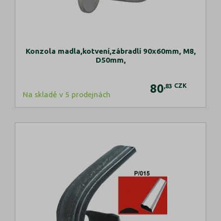
Konzola madla,kotvení,zábradlí 90x60mm, M8,
D50mm,
80
CZK
,83
Na skladě v 5 prodejnách