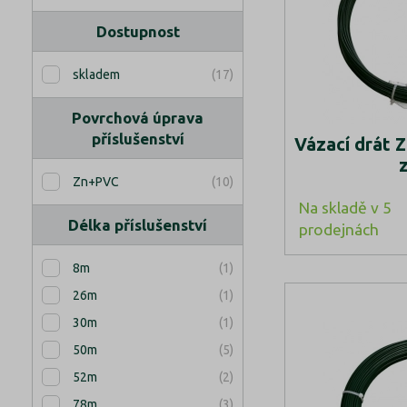
Dostupnost
(17)
skladem
Povrchová úprava
příslušenství
Vázací drát
(10)
Zn+PVC
Na skladě v 5
Délka příslušenství
prodejnách
(1)
8m
(1)
26m
(1)
30m
(5)
50m
(2)
52m
(3)
78m