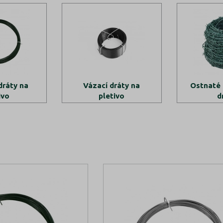
dráty na
Vázací dráty na
Ostnaté 
ivo
pletivo
d