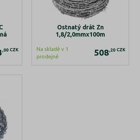
C
Ostnatý drát Zn
ená
1,8/2,0mmx100m
Na skladě v 1
CZK
CZK
,00
,20
3
508
prodejně