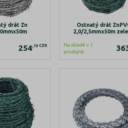
tý drát Zn
Ostnatý drát ZnPV
2,0mmx50m
2,0/2,5mmx50m zel
Na skladě v 1
CZK
,10
254
36
prodejně