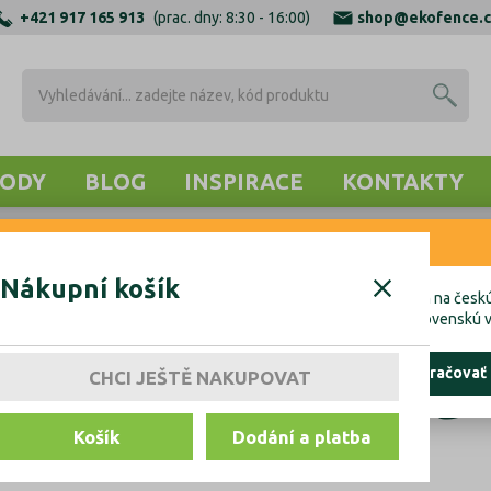
+421 917 165 913
(prac. dny: 8:30 - 16:00)
shop@ekofence.c
ODY
BLOG
INSPIRACE
KONTAKTY
RNENIE
Nákupní košík
cete uskutočniť objednávku do Českej republiky, kliknite prosím na českú
hcete uskutočniť objednávku na Slovensko, kliknite prosím na slovenskú v
Dráty k pletivu
ostať tu
pokračovať
CHCI JEŠTĚ NAKUPOVAT
Košík
Dodání a platba