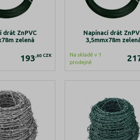
í drát ZnPVC
Napínací drát ZnP
78m zelená
3,5mmx78m zelen
Na skladě v 1
CZK
,60
193
21
prodejně