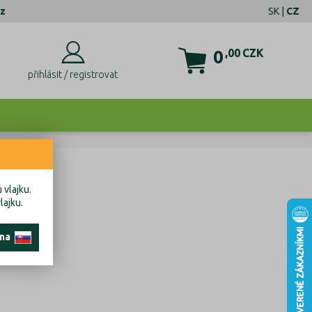
z
SK
|
CZ
0
,00
CZK
přihlásit / registrovat
 vlajku.
lajku.
 na