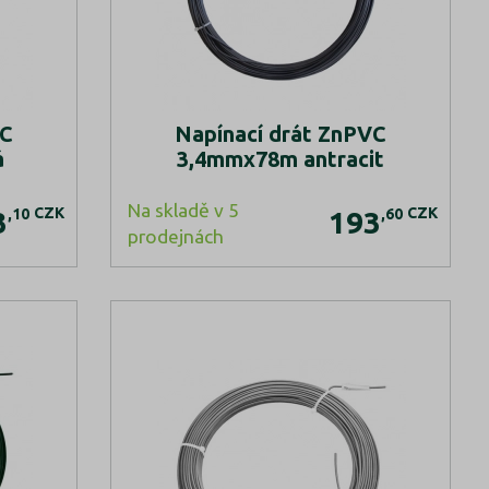
VC
Napínací drát ZnPVC
á
3,4mmx78m antracit
Na skladě v 5
CZK
CZK
,10
,60
3
193
prodejnách