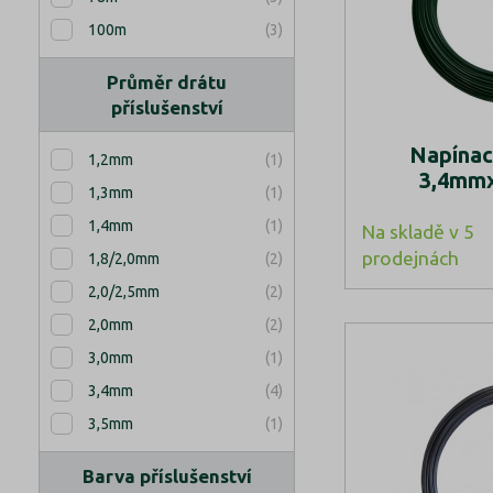
(3)
100m
Průměr drátu
příslušenství
Napínac
(1)
1,2mm
3,4mmx
(1)
1,3mm
(1)
1,4mm
Na skladě v 5
prodejnách
(2)
1,8/2,0mm
(2)
2,0/2,5mm
(2)
2,0mm
(1)
3,0mm
(4)
3,4mm
(1)
3,5mm
Barva příslušenství