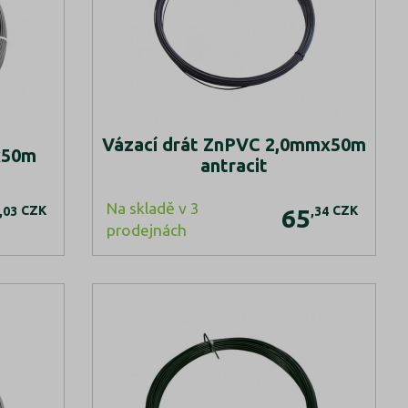
Vázací drát ZnPVC 2,0mmx50m
x50m
antracit
Na skladě v 3
CZK
CZK
,03
,34
65
prodejnách