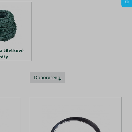
a žiletkové
ráty
Doporučeno