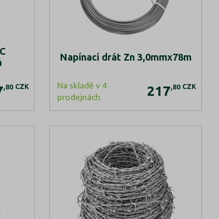
VC
Napínací drát Zn 3,0mmx78m
á
Na skladě v 4
CZK
CZK
,80
,80
7
217
prodejnách