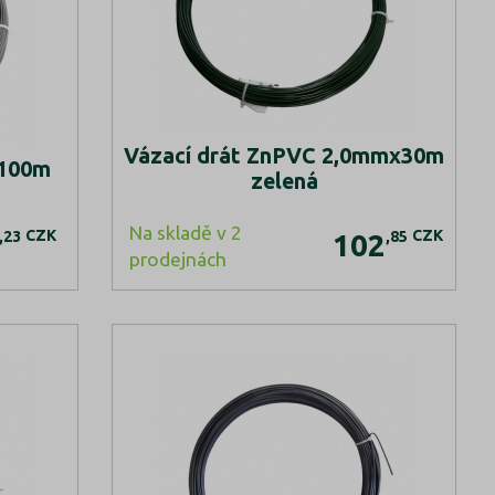
Vázací drát ZnPVC 2,0mmx30m
x100m
zelená
Na skladě v 2
CZK
CZK
,23
,85
102
prodejnách