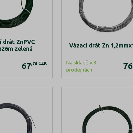
í drát ZnPVC
Vázací drát Zn 1,2mm
26m zelená
Na skladě v 3
CZK
,76
67
76
prodejnách