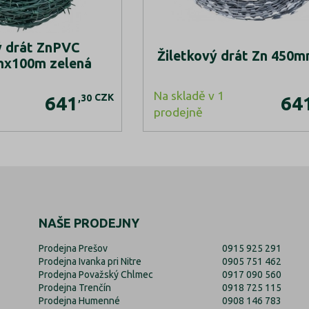
 drát ZnPVC
Žiletkový drát Zn 450
mx100m zelená
Na skladě v 1
CZK
,30
641
64
prodejně
NAŠE PRODEJNY
Prodejna Prešov
0915 925 291
Prodejna Ivanka pri Nitre
0905 751 462
Prodejna Považský Chlmec
0917 090 560
Prodejna Trenčín
0918 725 115
Prodejna Humenné
0908 146 783