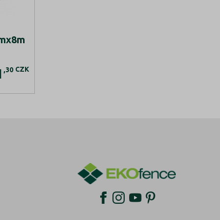
mmx8m
CZK
,30
1