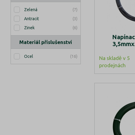
(7)
Zelená
(3)
Antracit
(6)
Zinek
Napínac
Materiál příslušenství
3,5mmx5
(16)
Ocel
Na skladě v 5
prodejnách