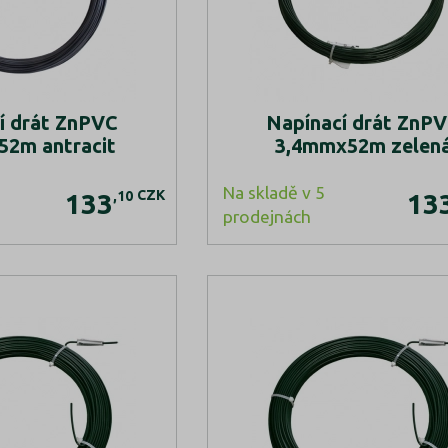
í drát ZnPVC
Napínací drát ZnP
2m antracit
3,4mmx52m zelen
Na skladě v 5
CZK
,10
133
13
prodejnách