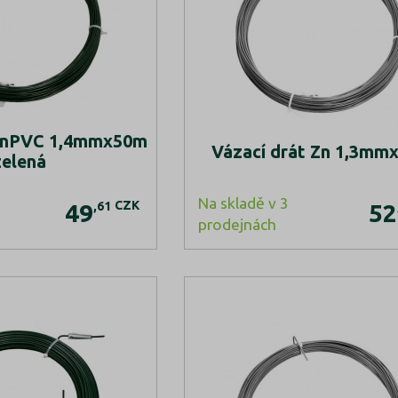
 ZnPVC 1,4mmx50m
Vázací drát Zn 1,3mm
zelená
Na skladě v 3
CZK
,61
49
52
prodejnách