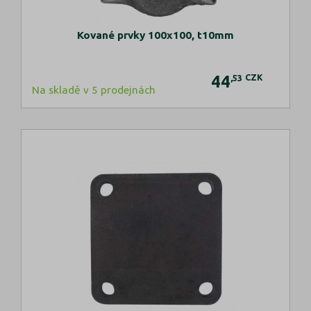
Kované prvky 100x100, t10mm
44
CZK
,53
Na skladě v 5 prodejnách