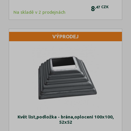
8
CZK
,47
Na skladě v 2 prodejnách
VÝPRODEJ
Květ list,podložka - brána,oploceni 100x100,
52x52