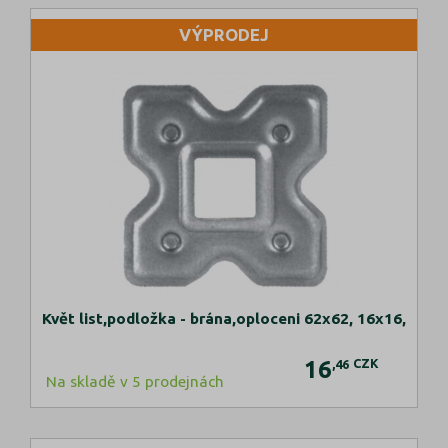
VÝPRODEJ
Květ list,podložka - brána,oploceni 62x62, 16x16,
16
CZK
,46
Na skladě v 5 prodejnách