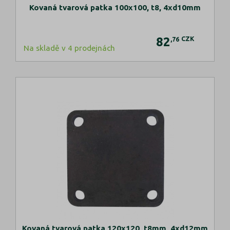
Kovaná tvarová patka 100x100, t8, 4xd10mm
82
CZK
,76
Na skladě v 4 prodejnách
Kovaná tvarová patka 120x120, t8mm, 4xd12mm