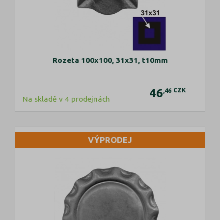
Rozeta 100x100, 31x31, t10mm
46
CZK
,46
Na skladě v 4 prodejnách
VÝPRODEJ