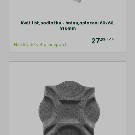
Květ list,podložka - brána,oploceni 60x60,
h16mm
27
CZK
,59
Na skladě v 4 prodejnách