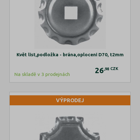
Květ list,podložka - brána,oploceni D70, t2mm
26
CZK
,98
Na skladě v 3 prodejnách
VÝPRODEJ