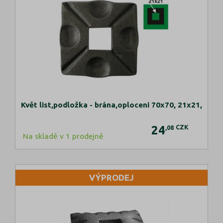
Květ list,podložka - brána,oploceni 70x70, 21x21,
24
CZK
,08
Na skladě v 1 prodejně
VÝPRODEJ