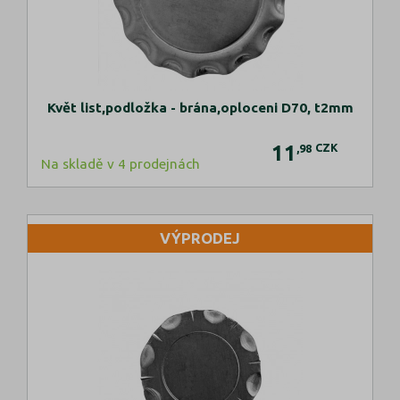
Květ list,podložka - brána,oploceni D70, t2mm
11
CZK
,98
Na skladě v 4 prodejnách
VÝPRODEJ