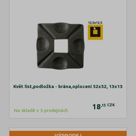
Květ list,podložka - brána,oploceni 52x52, 13x13
18
CZK
,15
Na skladě v 3 prodejnách
VÝPRODEJ