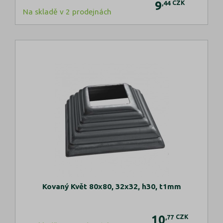
9
CZK
,44
Na skladě v 2 prodejnách
Kovaný Květ 80x80, 32x32, h30, t1mm
10
CZK
,77