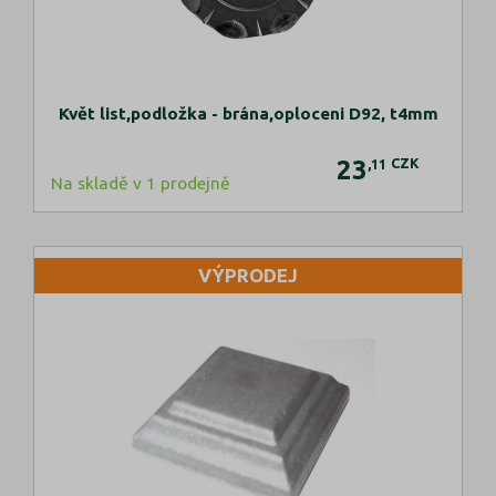
Květ list,podložka - brána,oploceni D92, t4mm
23
CZK
,11
Na skladě v 1 prodejně
VÝPRODEJ