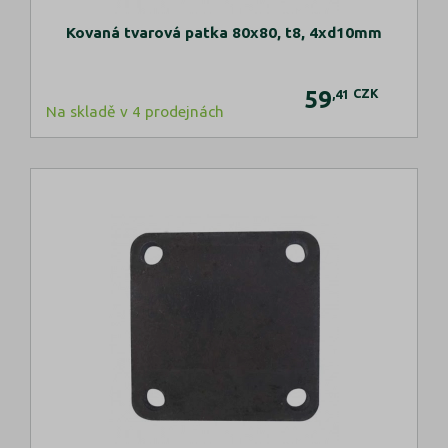
Kovaná tvarová patka 80x80, t8, 4xd10mm
59
CZK
,41
Na skladě v 4 prodejnách