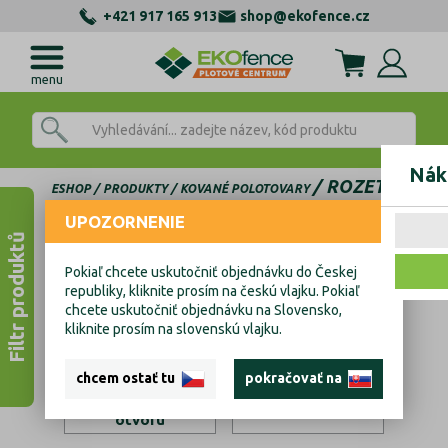
+421 917 165 913
shop@ekofence.cz
menu
Nák
ROZETY
ESHOP
PRODUKTY
KOVANÉ POLOTOVARY
UPOZORNENIE
Rozety
Filtr produktů
Pokiaľ chcete uskutočniť objednávku do Českej
republiky, kliknite prosím na českú vlajku. Pokiaľ
chcete uskutočniť objednávku na Slovensko,
kliknite prosím na slovenskú vlajku.
chcem ostať tu
pokračovať na
Rozety bez
Rozety s otvorem
otvoru