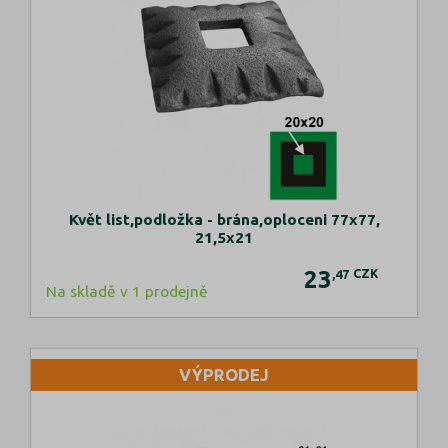
Květ list,podložka - brána,oploceni 77x77,
21,5x21
23
CZK
,47
Na skladě v 1 prodejně
VÝPRODEJ