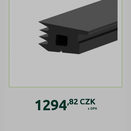
1294
,82
CZK
s DPH