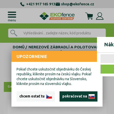
+421 917 165 913
shop@ekofence.cz
menu
Nák
DOMŮ
NEREZOVÉ ZÁBRADLÍ A POLOTOVARY
AL KOTEVNÍ PROFILY
UPOZORNENIE
ZÁSLEPKY, TĚSNĚNÍ, KOTVENÍ
KOTVENÍ SKLA KOMPONENTY
Tesnení skla
Pokiaľ chcete uskutočniť objednávku do Českej
Tesnení skla
republiky, kliknite prosím na českú vlajku. Pokiaľ
chcete uskutočniť objednávku na Slovensko,
kliknite prosím na slovenskú vlajku.
Galerie
Výkresy
chcem ostať tu
pokračovať na