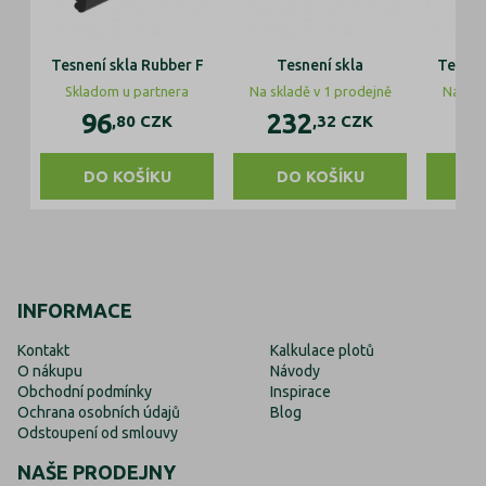
Tesnení skla Rubber F
Tesnení skla
Tesnen
Skladom u partnera
Na skladě v 1 prodejně
Na skl
96
232
8
,80
CZK
,32
CZK
DO KOŠÍKU
DO KOŠÍKU
D
INFORMACE
Kontakt
Kalkulace plotů
O nákupu
Návody
Obchodní podmínky
Inspirace
Ochrana osobních údajů
Blog
Odstoupení od smlouvy
NAŠE PRODEJNY