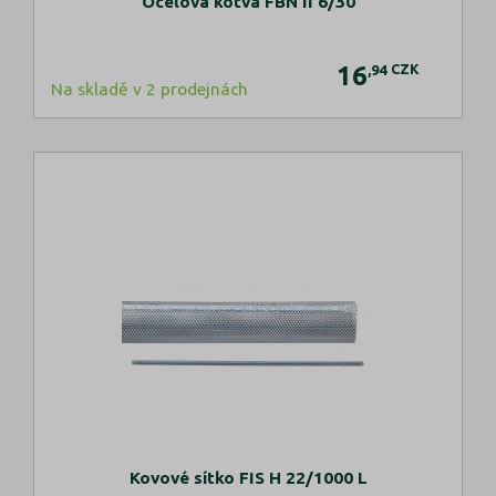
Ocelová kotva FBN II 6/30
16
CZK
,94
Na skladě v 2 prodejnách
Kovové sítko FIS H 22/1000 L