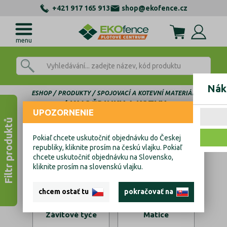
+421 917 165 913
shop@ekofence.cz
menu
Nák
ESHOP
PRODUKTY
SPOJOVACÍ A KOTEVNÍ MATERIÁL
HMOŽDINKY A KOTVY
UPOZORNENIE
Filtr produktů
Hmoždinky a kotvy
Pokiaľ chcete uskutočniť objednávku do Českej
republiky, kliknite prosím na českú vlajku. Pokiaľ
chcete uskutočniť objednávku na Slovensko,
kliknite prosím na slovenskú vlajku.
chcem ostať tu
pokračovať na
Závitové tyče
Matice