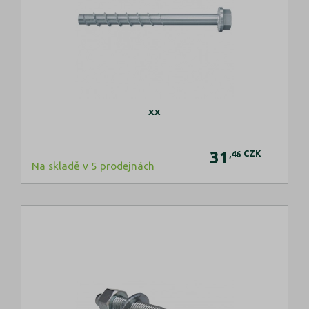
xx
31
CZK
,46
Na skladě v 5 prodejnách