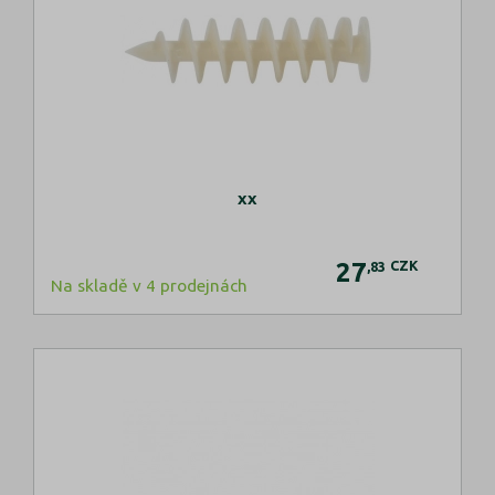
xx
27
CZK
,83
Na skladě v 4 prodejnách