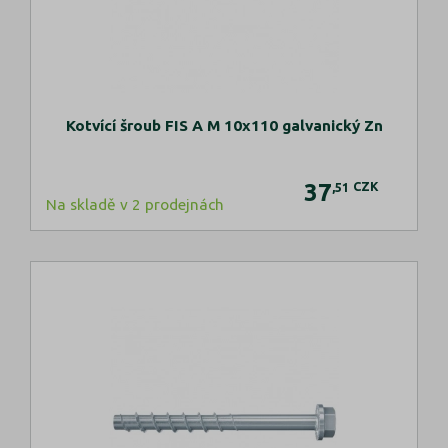
Kotvící šroub FIS A M 10x110 galvanický Zn
37
CZK
,51
Na skladě v 2 prodejnách