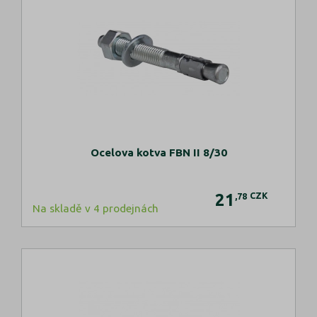
Ocelova kotva FBN II 8/30
21
CZK
,78
Na skladě v 4 prodejnách