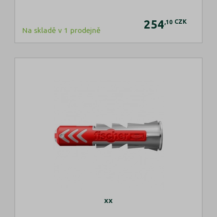
254
CZK
,10
Na skladě v 1 prodejně
xx