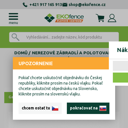
+421 917 165 913
shop@ekofence.cz
menu
Nák
DOMŮ
NEREZOVÉ ZÁBRADLÍ A POLOTOVARY
AL KOTEVNÍ PROFILY
UPOZORNENIE
ZÁSLEPKY, TĚSNĚNÍ, KOTVENÍ
KOTVENÍ SKLA KOMPONENTY
Tesnení skla
Pokiaľ chcete uskutočniť objednávku do Českej
Tesnení skla
republiky, kliknite prosím na českú vlajku. Pokiaľ
chcete uskutočniť objednávku na Slovensko,
kliknite prosím na slovenskú vlajku.
Galerie
Výkresy
chcem ostať tu
pokračovať na