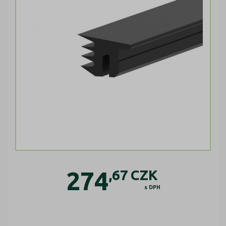
274
,67
CZK
s DPH