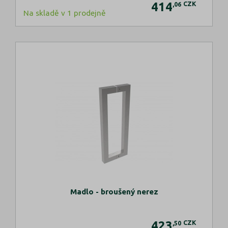
414
CZK
,06
Na skladě v 1 prodejně
Madlo - broušený nerez
423
CZK
,50