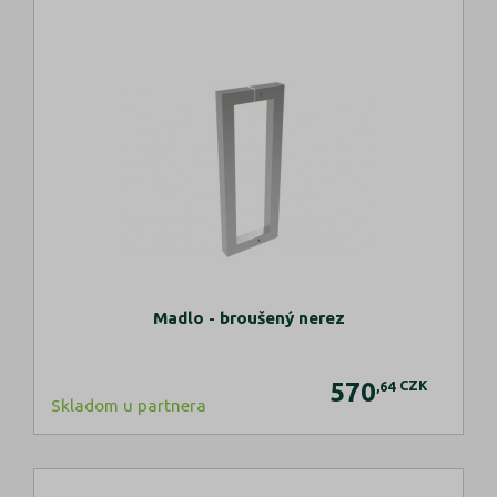
Madlo - broušený nerez
570
CZK
,64
Skladom u partnera