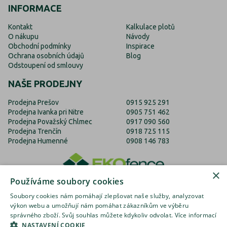
INFORMACE
Kontakt
Kalkulace plotů
O nákupu
Návody
Obchodní podmínky
Inspirace
Ochrana osobních údajů
Blog
Odstoupení od smlouvy
NAŠE PRODEJNY
Prodejna Prešov
0915 925 291
Prodejna Ivanka pri Nitre
0905 751 462
Prodejna Považský Chlmec
0917 090 560
Prodejna Trenčín
0918 725 115
Prodejna Humenné
0908 146 783
×
Používáme soubory cookies
Soubory cookies nám pomáhají zlepšovat naše služby, analyzovat
výkon webu a umožňují nám pomáhat zákazníkům ve výběru
správného zboží. Svůj souhlas můžete kdykoliv odvolat.
Více informací
EKOfence.cz
EKOfence.sk
EKOfence.com
NASTAVENÍ COOKIE