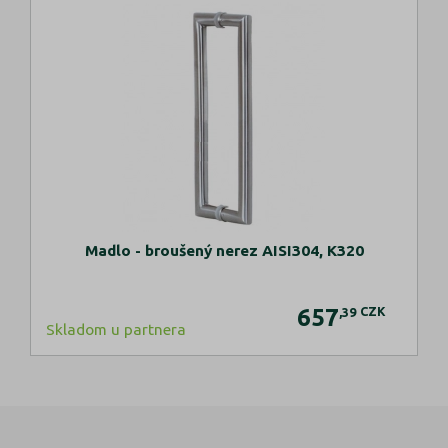
Madlo - broušený nerez AISI304, K320
657
CZK
,39
Skladom u partnera