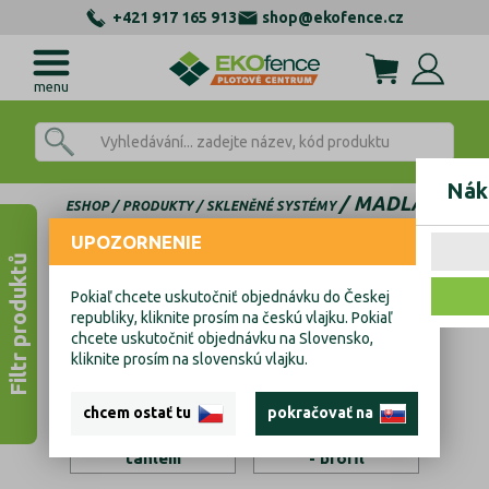
+421 917 165 913
shop@ekofence.cz
menu
Nák
MADLA
ESHOP
PRODUKTY
SKLENĚNÉ SYSTÉMY
UPOZORNENIE
Madla
Filtr produktů
Pokiaľ chcete uskutočniť objednávku do Českej
republiky, kliknite prosím na českú vlajku. Pokiaľ
chcete uskutočniť objednávku na Slovensko,
kliknite prosím na slovenskú vlajku.
chcem ostať tu
pokračovať na
Přístřešky s
Přístřešky lištové
táhlem
- profil