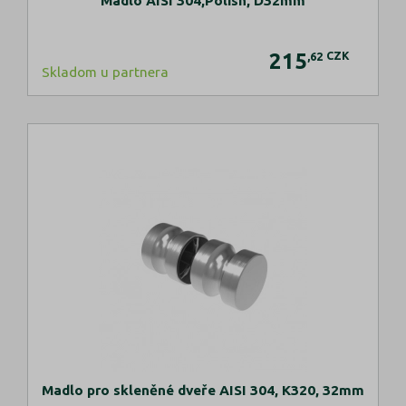
Madlo AISI 304,Polish, D32mm
215
CZK
,62
Skladom u partnera
Madlo pro skleněné dveře AISI 304, K320, 32mm