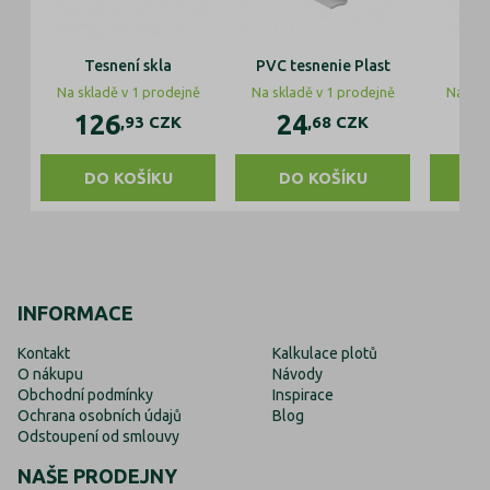
Tesnení skla
PVC tesnenie Plast
Te
Na skladě v 1 prodejně
Na skladě v 1 prodejně
Na skl
126
24
3
,93
CZK
,68
CZK
DO KOŠÍKU
DO KOŠÍKU
D
INFORMACE
Kontakt
Kalkulace plotů
O nákupu
Návody
Obchodní podmínky
Inspirace
Ochrana osobních údajů
Blog
Odstoupení od smlouvy
NAŠE PRODEJNY