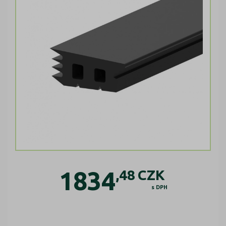
1834
,48
CZK
s DPH