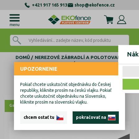
+421 917 165 913
shop@ekofence.cz
menu
Nák
DOMŮ
NEREZOVÉ ZÁBRADLÍ A POLOTOVARY
AL KOTEVNÍ PROFILY
UPOZORNENIE
ZÁSLEPKY, TĚSNĚNÍ, KOTVENÍ
KOTVENÍ SKLA KOMPONENTY
Tesnení skla
Pokiaľ chcete uskutočniť objednávku do Českej
Tesnení skla
republiky, kliknite prosím na českú vlajku. Pokiaľ
chcete uskutočniť objednávku na Slovensko,
kliknite prosím na slovenskú vlajku.
Galerie
Výkresy
chcem ostať tu
pokračovať na