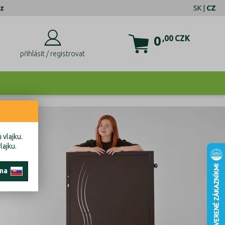
z
SK
|
CZ
0
,00
CZK
přihlásit / registrovat
 vlajku.
lajku.
 na