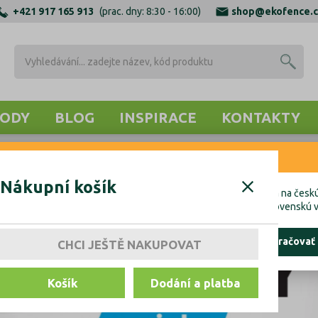
+421 917 165 913
(prac. dny: 8:30 - 16:00)
shop@ekofence.c
ODY
BLOG
INSPIRACE
KONTAKTY
RNENIE
Nákupní košík
cete uskutočniť objednávku do Českej republiky, kliknite prosím na českú
hcete uskutočniť objednávku na Slovensko, kliknite prosím na slovenskú v
ostať tu
pokračovať
CHCI JEŠTĚ NAKUPOVAT
Košík
Dodání a platba