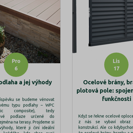
Pro
Lis
6
17
dlaha a jej výhody
Ocelové brány, br
plotová pole: spojen
funkčnosti
íspěvku se budeme věnovat
ovému typu podlahy – WPC
astic composite), tedy
Když se řekne ocelové oploc
stové podlaze určené do
z nás se vybaví obraz 
zejména na terasy. Projdeme si
konstrukcí. Ale co kdybycho
 výhody, které ji činí ideální
že ocelové brány, branky a 