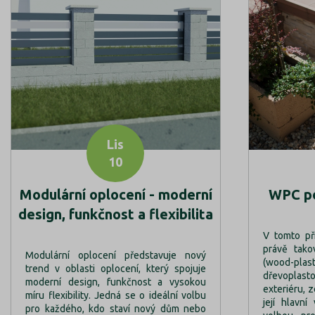
Lis
10
Modulární oplocení - moderní
WPC po
design, funkčnost a flexibilita
V tomto př
právě tak
Modulární oplocení představuje nový
(wood-pl
trend v oblasti oplocení, který spojuje
dřevopla
moderní design, funkčnost a vysokou
exteriéru, 
míru flexibility. Jedná se o ideální volbu
její hlavní
pro každého, kdo staví nový dům nebo