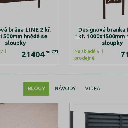
vá brána LINE 2 kř.
Designová branka
1500mm hnědá se
1kř. 1000x1500mm 
sloupky
sloupky
v 1
Na skladě v 1
CZK
,90
21404
7
prodejně
BLOGY
NÁVODY
VIDEA