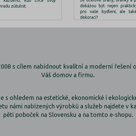
o každého, kdo chce svoji
dokážou být nejen praktic
hradu zútulnit
pro vaše bydlení, ale tak
dekorací?
 2008 s cílem nabídnout kvalitní a moderní řešení
Váš domov a firmu.
e s ohledem na estetické, ekonomické i ekologické
etu námi nabízených výrobků a služeb najdete v ka
pěti poboček na Slovensku a na tomto e-shopu.