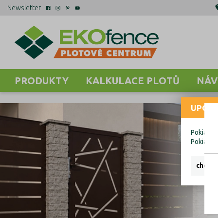
Newsletter
PRODUKTY
KALKULACE PLOTŮ
NÁV
UPOZO
Pokiaľ ch
Pokiaľ c
chcem 