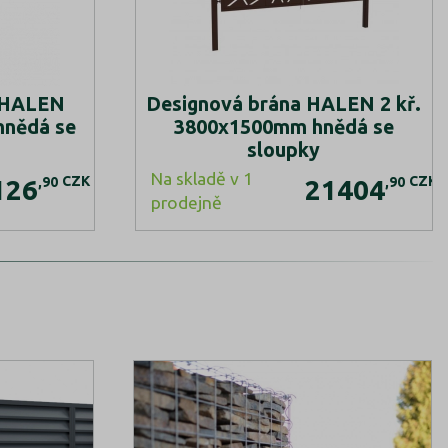
 HALEN
Designová brána HALEN 2 kř.
hnědá se
3800x1500mm hnědá se
sloupky
Na skladě v 1
CZK
CZK
,90
,90
126
21404
prodejně