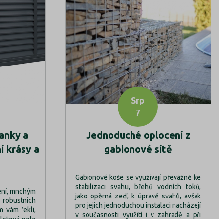
Srp
7
anky a
Jednoduché oplocení z
í krásy a
gabionové sítě
Gabionové koše se využívají převážně ke
stabilizaci svahu, břehů vodních toků,
ení, mnohým
jako opěrná zeď, k úpravě svahů, avšak
robustních
pro jejich jednoduchou instalaci nacházejí
m vám řekli,
v současnosti využití i v zahradě a při
plotová pole