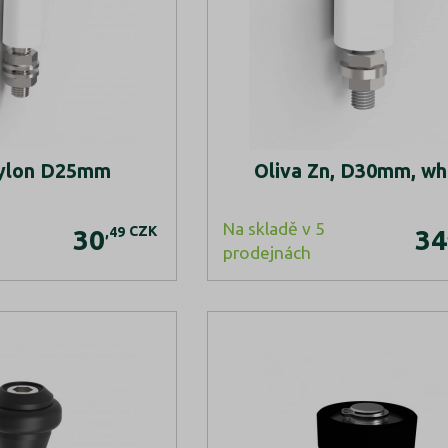
nylon D25mm
Oliva Zn, D30mm, wh
Na skladě v 5
CZK
,49
30
34
prodejnách