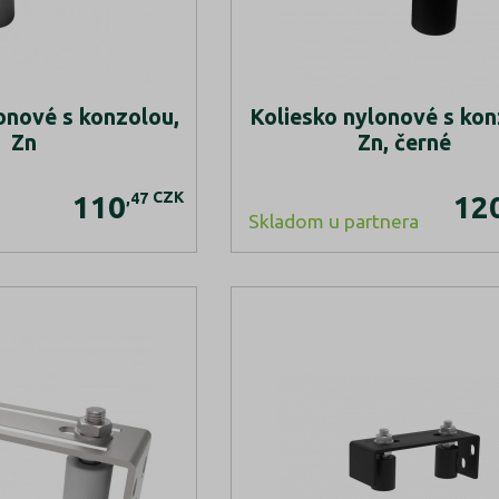
onové s konzolou,
Koliesko nylonové s kon
Zn
Zn, černé
CZK
,47
110
12
Skladom u partnera