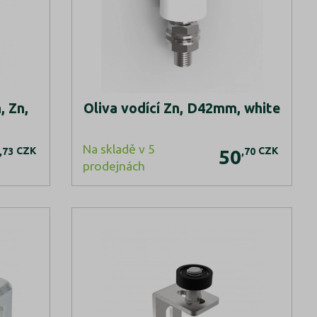
, Zn,
Oliva vodící Zn, D42mm, white
Na skladě v 5
CZK
CZK
,73
,70
50
prodejnách