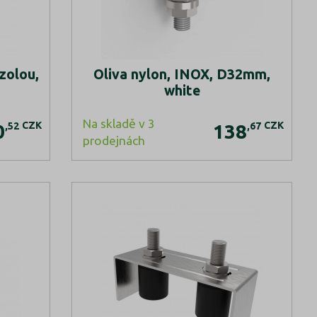
zolou,
Oliva nylon, INOX, D32mm,
white
Na skladě v 3
CZK
CZK
,52
,67
0
138
prodejnách