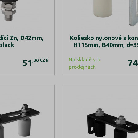
díci Zn, D42mm,
Koliesko nylonové s ko
black
H115mm, B40mm, d=
Na skladě v 5
CZK
,30
51
74
prodejnách