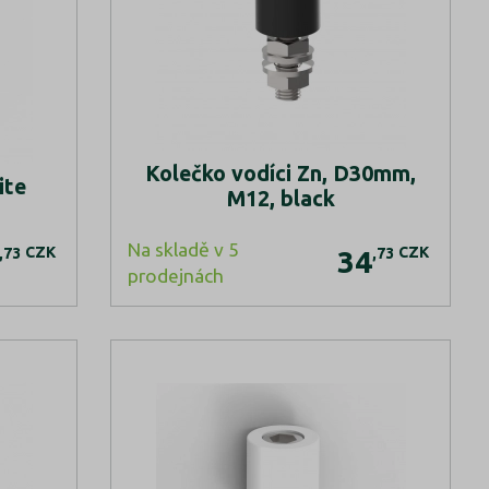
Kolečko vodíci Zn, D30mm,
ite
M12, black
Na skladě v 5
CZK
CZK
,73
,73
34
prodejnách