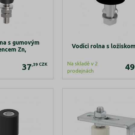
olna s gumovým
Vodíci rolna s ložiskom
encem Zn,
Na skladě v 2
CZK
,39
37
49
prodejnách