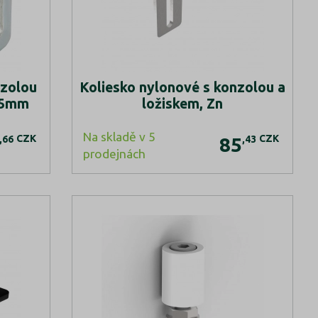
nzolou
Koliesko nylonové s konzolou a
35mm
ložiskem, Zn
Na skladě v 5
CZK
CZK
,66
,43
85
prodejnách