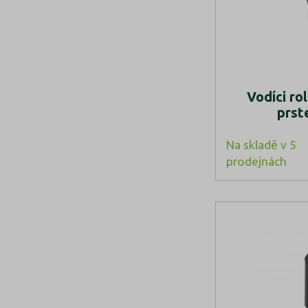
Vodíci r
prst
Na skladě v 5
prodejnách