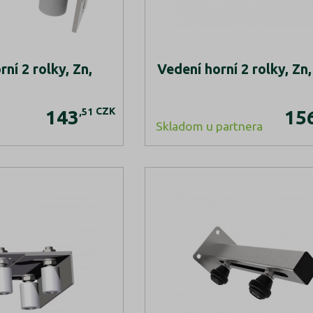
ní 2 rolky, Zn,
Vedení horní 2 rolky, Zn,
CZK
,51
143
15
Skladom u partnera