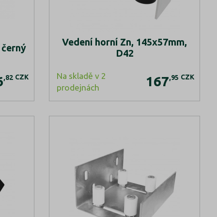
Vedení horní Zn, 145x57mm,
 černý
D42
Na skladě v 2
CZK
CZK
,82
,95
6
167
prodejnách