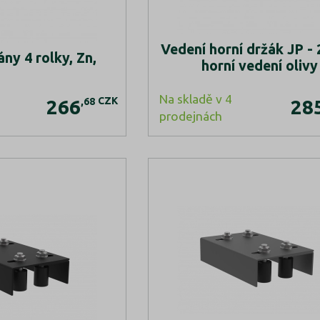
Vedení horní držák JP - 2
ny 4 rolky, Zn,
horní vedení olivy
Na skladě v 4
CZK
,68
266
28
prodejnách