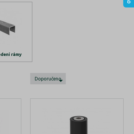
edení rámy
Doporučeno