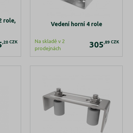
 role,
Vedení horní 4 role
Na skladě v 2
CZK
CZK
,20
,89
5
305
prodejnách