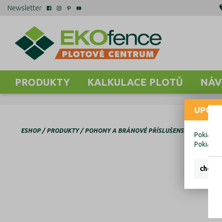
Newsletter
PRODUKTY
KALKULACE PLOTŮ
NÁV
UPOZO
ESHOP
PRODUKTY
POHONY A BRÁNOVÉ PŘÍSLUŠENSTVÍ
HORNÉ 
Pokiaľ ch
Pokiaľ c
chcem 