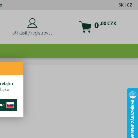
z
SK
|
CZ
0
,00
CZK
přihlásit / registrovat
 vlajku.
lajku.
 na