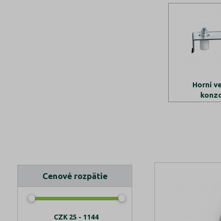
Horní v
konz
Cenové rozpätie
CZK
25 - 1144