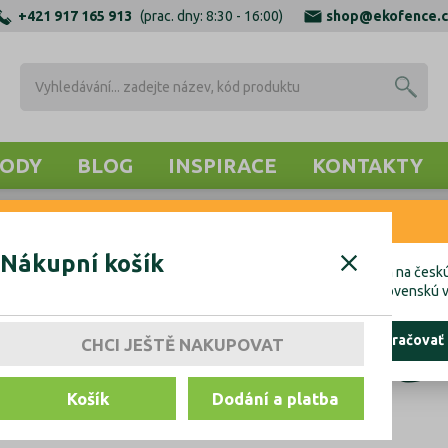
+421 917 165 913
(prac. dny: 8:30 - 16:00)
shop@ekofence.c
ODY
BLOG
INSPIRACE
KONTAKTY
RNENIE
Nákupní košík
VEDENIA
cete uskutočniť objednávku do Českej republiky, kliknite prosím na českú
hcete uskutočniť objednávku na Slovensko, kliknite prosím na slovenskú v
Horné vedenia
ostať tu
pokračovať
CHCI JEŠTĚ NAKUPOVAT
Košík
Dodání a platba