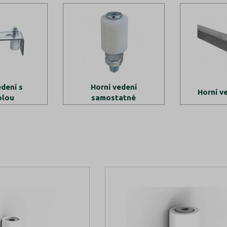
edení s
Horní vedení
Horní v
olou
samostatné