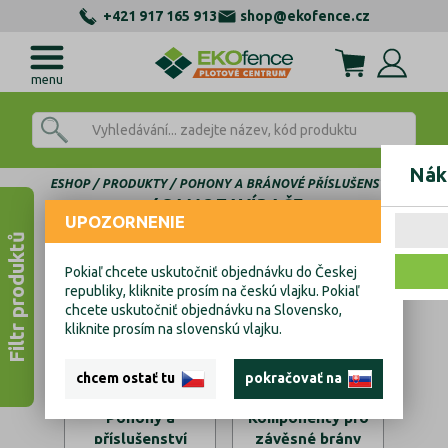
+421 917 165 913
shop@ekofence.cz
menu
Nák
ESHOP
PRODUKTY
POHONY A BRÁNOVÉ PŘÍSLUŠENSTVÍ
SAMOZAVÍRAČE
UPOZORNENIE
Filtr produktů
Samozavírače
Pokiaľ chcete uskutočniť objednávku do Českej
republiky, kliknite prosím na českú vlajku. Pokiaľ
chcete uskutočniť objednávku na Slovensko,
kliknite prosím na slovenskú vlajku.
chcem ostať tu
pokračovať na
Pohony a
Komponenty pro
příslušenství
závěsné brány