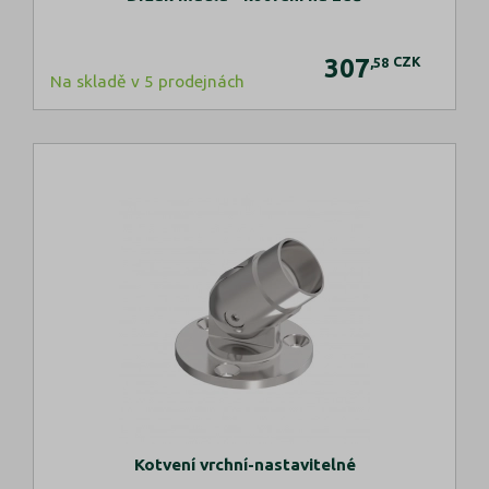
307
CZK
,58
Na skladě v 5 prodejnách
Kotvení vrchní-nastavitelné