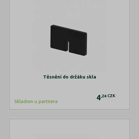
Těsnění do držáku skla
4
CZK
,24
Skladom u partnera