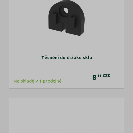
Těsnění do držáku skla
8
CZK
,11
Na skladě v 1 prodejně