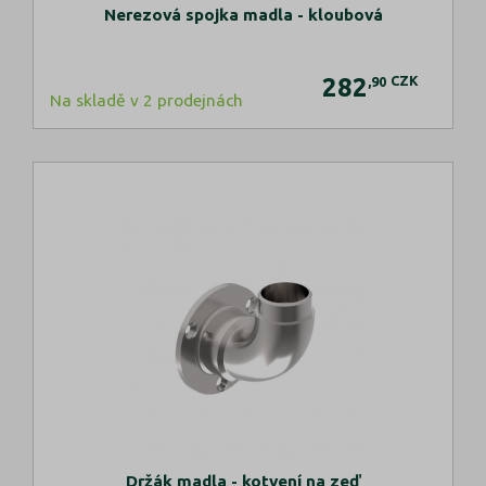
Nerezová spojka madla - kloubová
282
CZK
,90
Na skladě v 2 prodejnách
Držák madla - kotvení na zeď