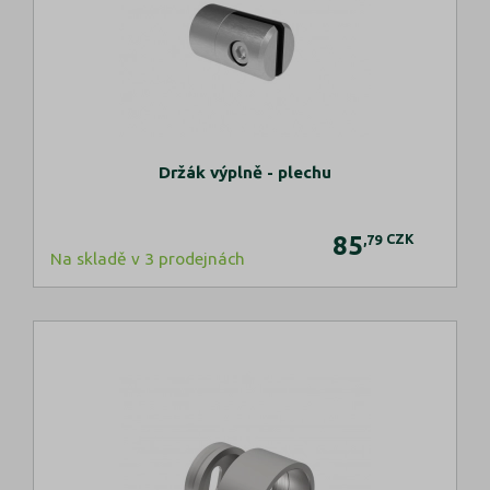
Držák výplně - plechu
85
CZK
,79
Na skladě v 3 prodejnách