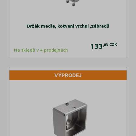
Držák madla, kotvení vrchní ,zábradlí
133
CZK
,83
Na skladě v 4 prodejnách
VÝPRODEJ