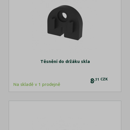
Těsnění do držáku skla
8
CZK
,11
Na skladě v 1 prodejně