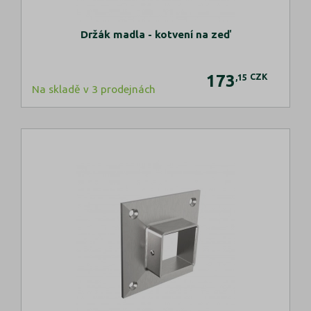
Držák madla - kotvení na zeď
173
CZK
,15
Na skladě v 3 prodejnách