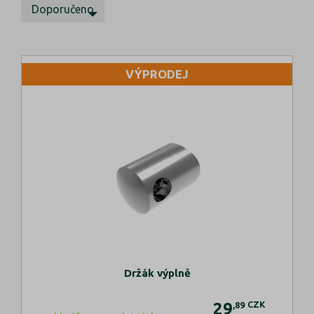
Doporučeno
VÝPRODEJ
Držák výplně
29
CZK
,89