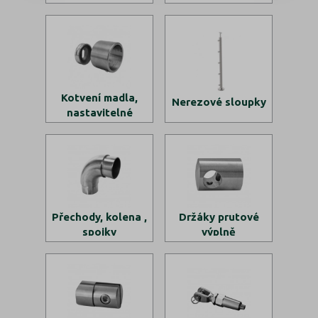
Kotvení madla,
Nerezové sloupky
nastavitelné
příruby
Přechody, kolena ,
Držáky prutové
spojky
výplně