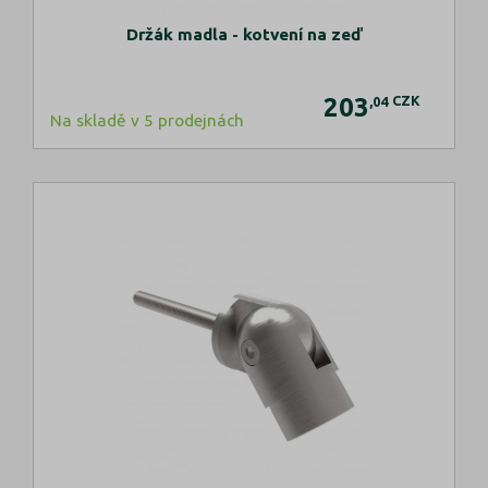
Držák madla - kotvení na zeď
203
CZK
,04
Na skladě v 5 prodejnách