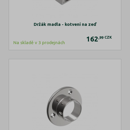
Držák madla - kotvení na zeď
162
CZK
,99
Na skladě v 3 prodejnách