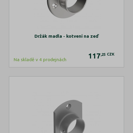
Držák madla - kotvení na zeď
117
CZK
,25
Na skladě v 4 prodejnách