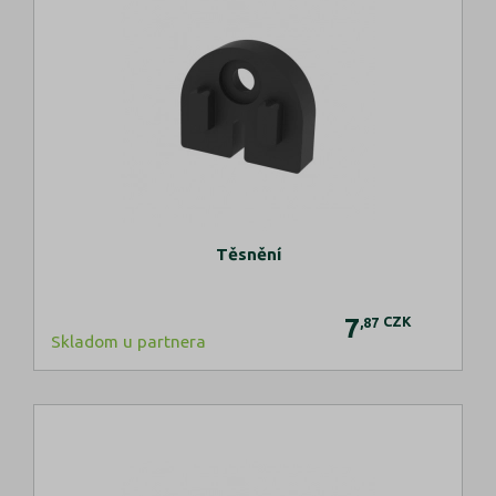
Těsnění
7
CZK
,87
Skladom u partnera