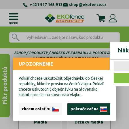
+421 917 165 913
shop@ekofence.cz
menu
Nák
ESHOP
PRODUKTY
NEREZOVÉ ZÁBRADLÍ A POLOTOVARY
NEREZOVÉ POLOTOVARY
UPOZORNENIE
Filtr produktů
Nerezové polotovary
Pokiaľ chcete uskutočniť objednávku do Českej
republiky, kliknite prosím na českú vlajku. Pokiaľ
chcete uskutočniť objednávku na Slovensko,
kliknite prosím na slovenskú vlajku.
chcem ostať tu
pokračovať na
Madla
Držáky madla