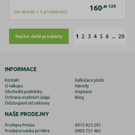
160
CZK
,45
Na skladě v 4 prodejnách
1
2
3
4
5
6
...
20
Načíst další produkty
INFORMACE
Kontakt
Kalkulace plotů
O nákupu
Návody
Obchodní podmínky
Inspirace
Ochrana osobních údajů
Blog
Odstoupení od smlouvy
NAŠE PRODEJNY
Prodejna Prešov
0915 925 291
Prodejna Ivanka pri Nitre
0905 751 462