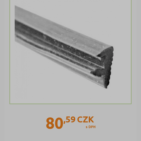
80
,59
CZK
s DPH