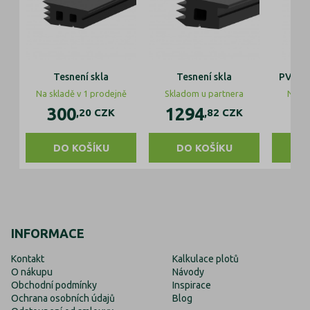
Tesnení skla
Tesnení skla
PVC Ko
Na skladě v 1 prodejně
Skladom u partnera
Na sk
300
1294
,20
CZK
,82
CZK
DO KOŠÍKU
DO KOŠÍKU
INFORMACE
Kontakt
Kalkulace plotů
O nákupu
Návody
Obchodní podmínky
Inspirace
Ochrana osobních údajů
Blog