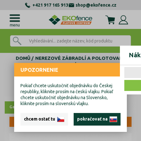
+421 917 165 913
shop@ekofence.cz
menu
Nák
DOMŮ
NEREZOVÉ ZÁBRADLÍ A POLOTOVARY
AL KOTEVNÍ PROFILY
UPOZORNENIE
ZÁSLEPKY, TĚSNĚNÍ, KOTVENÍ
KOTVENÍ SKLA KOMPONENTY
Tesnení skla Rubber F
Pokiaľ chcete uskutočniť objednávku do Českej
Tesnení skla Rubber F
republiky, kliknite prosím na českú vlajku. Pokiaľ
chcete uskutočniť objednávku na Slovensko,
kliknite prosím na slovenskú vlajku.
Galerie
Výkresy
chcem ostať tu
pokračovať na
VÝPRODEJ