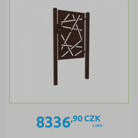
8336
,90
CZK
s DPH