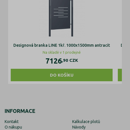
Designová branka LINE 1kř. 1000x1500mm antracit
Desi
Na skladě v 1 prodejně
7126
,90
CZK
DO KOŠÍKU
INFORMACE
Kontakt
Kalkulace plotů
O nákupu
Návody