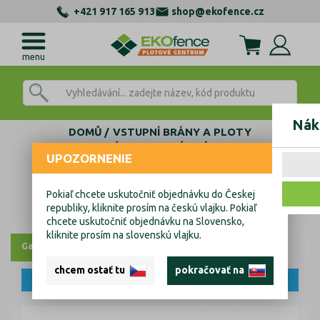
+421 917 165 913
shop@ekofence.cz
menu
Nák
DOMŮ
VSTUPNÍ BRÁNY A PLOTY
VYPALOVANÉ DESIGNOVÉ BRÁNY A BRANKY
UPOZORNENIE
Designová branka HALEN 1kř. 1000x1800mm hnědá se sloupky
Designová branka HALEN 1kř.
Pokiaľ chcete uskutočniť objednávku do Českej
republiky, kliknite prosím na českú vlajku. Pokiaľ
1000x1800mm hnědá se sloupky
chcete uskutočniť objednávku na Slovensko,
kliknite prosím na slovenskú vlajku.
Galerie
chcem ostať tu
pokračovať na
NOVINKA