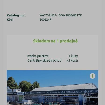
Katalog no.:
YAG70ZN07-1000x1800/8017Z
Kód:
E002247
Skladom na 1 prodejně
Ivanka pri Nitre
4 kusy
Centrálny sklad východ
>5 kusů