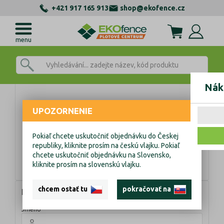
+421 917 165 913
shop@ekofence.cz
menu
Nák
Odstoupení od smlouvy
UPOZORNENIE
Pokiaľ chcete uskutočniť objednávku do Českej
republiky, kliknite prosím na českú vlajku. Pokiaľ
Vyplňte následující formulář pro odstoupení od kupní
chcete uskutočniť objednávku na Slovensko,
smlouvy. Na e-mail vám zašleme potvrzující odkaz.
kliknite prosím na slovenskú vlajku.
chcem ostať tu
pokračovať na
Kontaktní údaje
Jméno
*