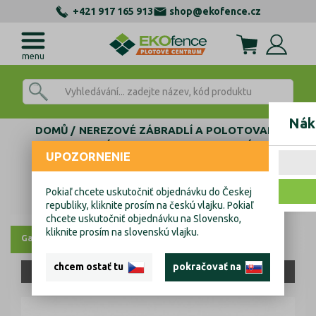
+421 917 165 913
shop@ekofence.cz
menu
Nák
DOMŮ
NEREZOVÉ ZÁBRADLÍ A POLOTOVARY
AL KOTEVNÍ PROFILY
FIX - BEZ NAKLÁPANÍ
UPOZORNENIE
BOČNÍ TVAR U
MODEL 0005-D
Hliníkový kotvící profil - boční kotvení
Pokiaľ chcete uskutočniť objednávku do Českej
Hliníkový kotvící profil - boční kotvení
republiky, kliknite prosím na českú vlajku. Pokiaľ
chcete uskutočniť objednávku na Slovensko,
kliknite prosím na slovenskú vlajku.
Galerie
chcem ostať tu
pokračovať na
JEN OSOBNÍ ODBĚR