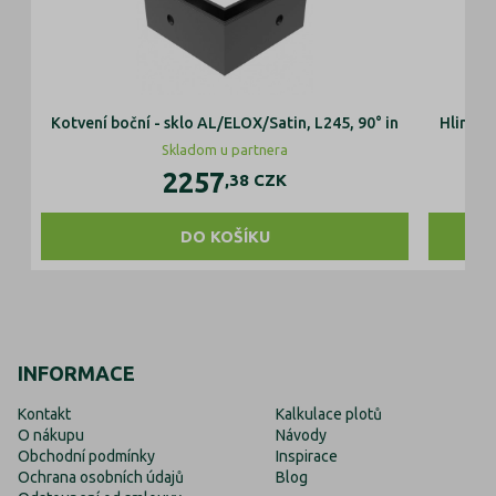
Kotvení boční - sklo AL/ELOX/Satin, L245, 90° in
Hliníkov
Skladom u partnera
2257
,38
CZK
DO KOŠÍKU
INFORMACE
Kontakt
Kalkulace plotů
O nákupu
Návody
Obchodní podmínky
Inspirace
Ochrana osobních údajů
Blog