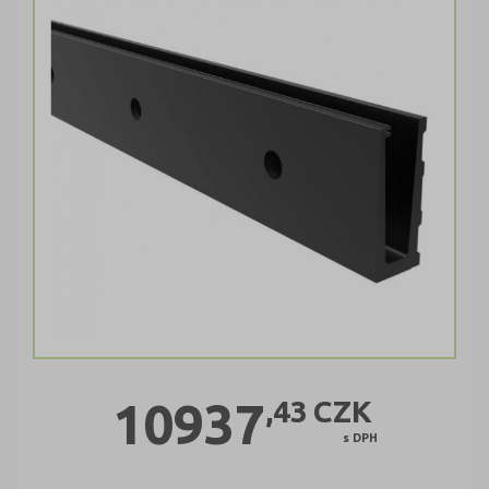
10937
,43
CZK
s DPH