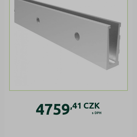
4759
,41
CZK
s DPH