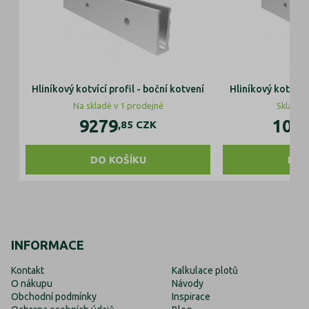
Hliníkový kotvící profil - boční kotvení
Hliníkový kotvící 
Na skladě v 1 prodejně
Skladom
9279
104
,85
CZK
DO KOŠÍKU
DO 
INFORMACE
Kontakt
Kalkulace plotů
O nákupu
Návody
Obchodní podmínky
Inspirace