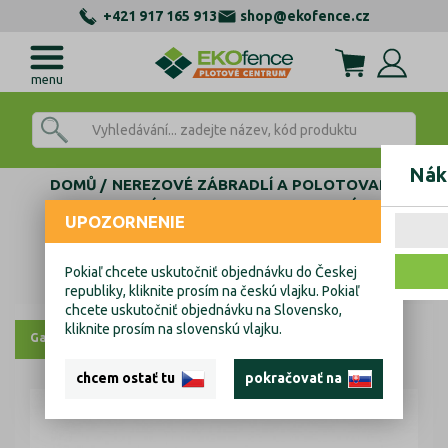
+421 917 165 913
shop@ekofence.cz
menu
Nák
DOMŮ
NEREZOVÉ ZÁBRADLÍ A POLOTOVARY
AL KOTEVNÍ PROFILY
FIX - BEZ NAKLÁPANÍ
UPOZORNENIE
BOČNÍ TVAR U
MODEL 0005-D
Al kotvící profil - kotvení boční
Pokiaľ chcete uskutočniť objednávku do Českej
Al kotvící profil - kotvení boční
republiky, kliknite prosím na českú vlajku. Pokiaľ
chcete uskutočniť objednávku na Slovensko,
kliknite prosím na slovenskú vlajku.
Galerie
Výkresy
chcem ostať tu
pokračovať na