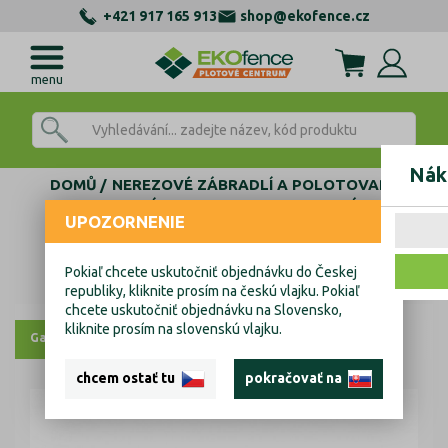
+421 917 165 913
shop@ekofence.cz
menu
Nák
DOMŮ
NEREZOVÉ ZÁBRADLÍ A POLOTOVARY
AL KOTEVNÍ PROFILY
FIX - BEZ NAKLÁPANÍ
UPOZORNENIE
VRCHNÍ TVAR L
MODEL 0006-ECO
Al kotvící profil - kotvení vrchní
Pokiaľ chcete uskutočniť objednávku do Českej
Al kotvící profil - kotvení vrchní
republiky, kliknite prosím na českú vlajku. Pokiaľ
chcete uskutočniť objednávku na Slovensko,
kliknite prosím na slovenskú vlajku.
Galerie
chcem ostať tu
pokračovať na