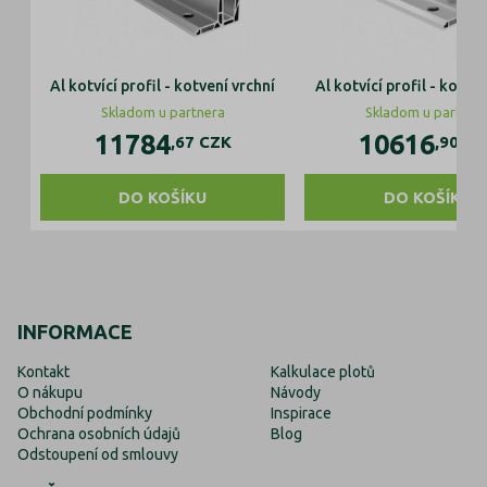
Al kotvící profil - kotvení vrchní
Al kotvící profil - kotven
Skladom u partnera
Skladom u partner
11784
10616
,67
CZK
,90
CZ
DO KOŠÍKU
DO KOŠÍKU
INFORMACE
Kontakt
Kalkulace plotů
O nákupu
Návody
Obchodní podmínky
Inspirace
Ochrana osobních údajů
Blog
Odstoupení od smlouvy