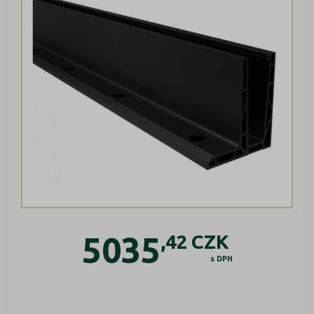
5035
,42
CZK
s DPH