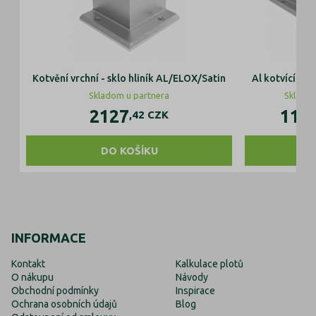
Kotvění vrchní - sklo hliník AL/ELOX/Satin
Al kotvící prof
Skladom u partnera
Skladom
2127
117
,42
CZK
DO KOŠÍKU
DO 
INFORMACE
Kontakt
Kalkulace plotů
O nákupu
Návody
Obchodní podmínky
Inspirace
Ochrana osobních údajů
Blog