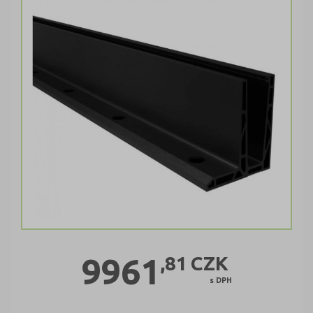
9961
,81
CZK
s DPH