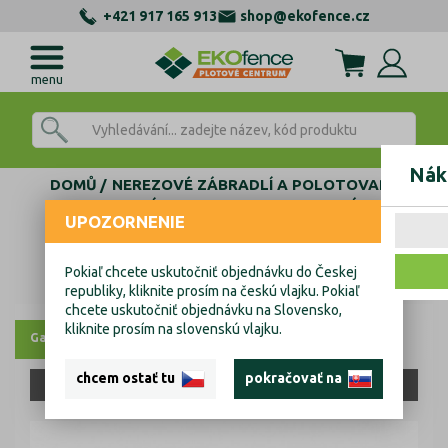
+421 917 165 913
shop@ekofence.cz
menu
Nák
DOMŮ
NEREZOVÉ ZÁBRADLÍ A POLOTOVARY
AL KOTEVNÍ PROFILY
FIX - BEZ NAKLÁPANÍ
UPOZORNENIE
VRCHNÍ TVAR L
MODEL 0006-ECO
Al kotvící profil - kotvení vrchní
Pokiaľ chcete uskutočniť objednávku do Českej
Al kotvící profil - kotvení vrchní
republiky, kliknite prosím na českú vlajku. Pokiaľ
chcete uskutočniť objednávku na Slovensko,
kliknite prosím na slovenskú vlajku.
Galerie
chcem ostať tu
pokračovať na
JEN OSOBNÍ ODBĚR