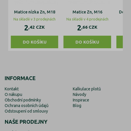
Matice nízka Zn, M18
Matice Zn, M16
Deska
Na skladě v 3 prodejnách
Na skladě v 4 prodejnách
2
2
,42
CZK
,66
CZK
DO KOŠÍKU
DO KOŠÍKU
INFORMACE
Kontakt
Kalkulace plotů
O nákupu
Návody
Obchodní podmínky
Inspirace
Ochrana osobních údajů
Blog
Odstoupení od smlouvy
NAŠE PRODEJNY