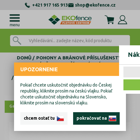
+421 917 165 913
shop@ekofence.cz
menu
Nák
DOMŮ
POHONY A BRÁNOVÉ PŘÍSLUŠENSTVÍ
ZÁVĚSY PRO KŘÍDLOVÉ BRÁNY
UPOZORNENIE
FLEX NASTAVITELNÉ ZÁVĚSY VRATOVÉ
KOMPONENTY FLEX ZÁVĚSŮ
Závěs - deska, Fe, 30x90x5mm
Pokiaľ chcete uskutočniť objednávku do Českej
Závěs - deska, Fe, 30x90x5mm
republiky, kliknite prosím na českú vlajku. Pokiaľ
chcete uskutočniť objednávku na Slovensko,
kliknite prosím na slovenskú vlajku.
Galerie
Výkresy
chcem ostať tu
pokračovať na