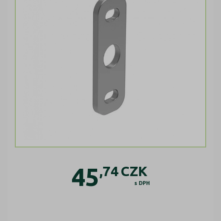
45
,74
CZK
s DPH