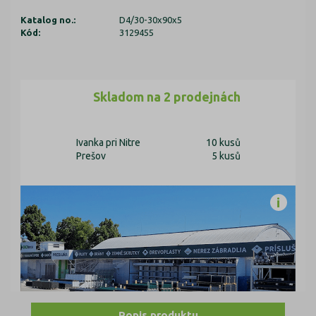
Katalog no.:
D4/30-30x90x5
Kód:
3129455
Skladom na 2 prodejnách
Ivanka pri Nitre
10 kusů
Prešov
5 kusů
Popis produktu