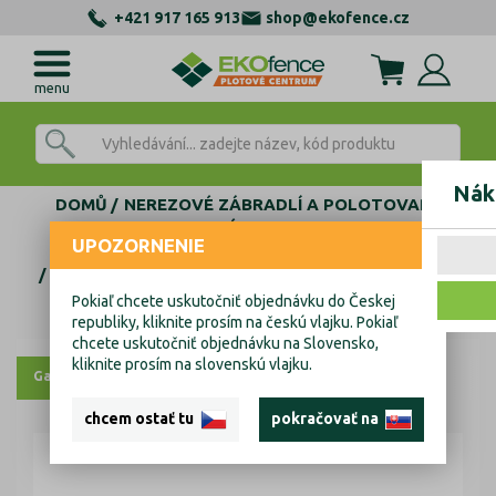
+421 917 165 913
shop@ekofence.cz
menu
Nák
DOMŮ
NEREZOVÉ ZÁBRADLÍ A POLOTOVARY
NEREZOVÉ POLOTOVARY
UPOZORNENIE
PŘECHODY, KOLENA , SPOJKY
90° KOLENA
90° KOLENO NA KRUHOVÉ MADLO
Přechod madla-koleno
Pokiaľ chcete uskutočniť objednávku do Českej
Přechod madla-koleno
republiky, kliknite prosím na českú vlajku. Pokiaľ
chcete uskutočniť objednávku na Slovensko,
kliknite prosím na slovenskú vlajku.
Galerie
chcem ostať tu
pokračovať na