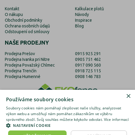
Kontakt
Kalkulace plotů
O nákupu
Návody
Obchodní podmínky
Inspirace
Ochrana osobních údajů
Blog
Odstoupení od smlouvy
NAŠE PRODEJNY
Prodejna Prešov
0915 925 291
Prodejna Ivanka pri Nitre
0905 751 462
Prodejna Považský Chlmec
0917 090 560
Prodejna Trenčín
0918 725 115
Prodejna Humenné
0908 146 783
×
Používáme soubory cookies
Soubory cookies nám pomáhají zlepšovat naše služby, analyzovat
výkon webu a umožňují nám pomáhat zákazníkům ve výběru
správného zboží. Svůj souhlas můžete kdykoliv odvolat.
Více informací
EKOfence.cz
EKOfence.sk
EKOfence.com
NASTAVENÍ COOKIE