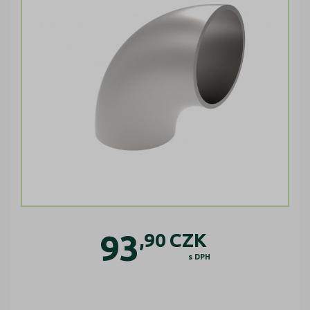
93
,90
CZK
s DPH