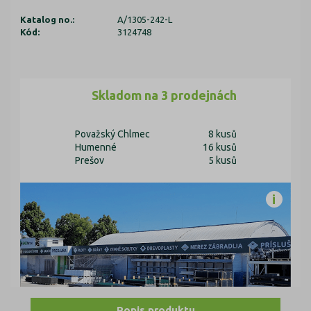
Katalog no.:
A/1305-242-L
Kód:
3124748
Skladom na 3 prodejnách
Považský Chlmec
8 kusů
Humenné
16 kusů
Prešov
5 kusů
Popis produktu