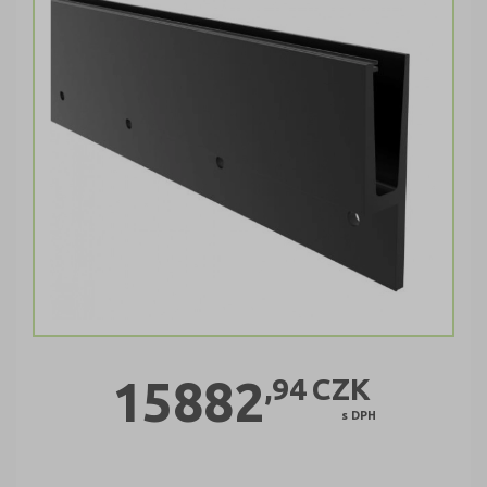
15882
,94
CZK
s DPH