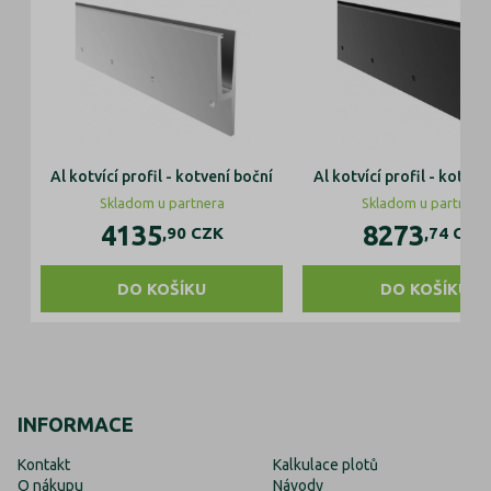
Al kotvící profil - kotvení boční
Al kotvící profil - kotven
Skladom u partnera
Skladom u partnera
4135
8273
,90
CZK
,74
CZK
DO KOŠÍKU
DO KOŠÍKU
INFORMACE
Kontakt
Kalkulace plotů
O nákupu
Návody