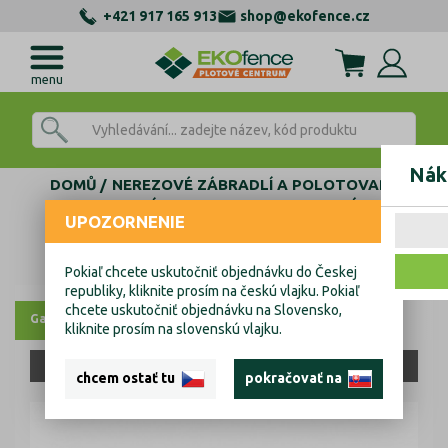
+421 917 165 913
shop@ekofence.cz
menu
Nák
DOMŮ
NEREZOVÉ ZÁBRADLÍ A POLOTOVARY
AL KOTEVNÍ PROFILY
FIX - BEZ NAKLÁPANÍ
UPOZORNENIE
BOČNÍ TVAR Y
Al kotvící profil - kotvení boční
Al kotvící profil - kotvení boční
Pokiaľ chcete uskutočniť objednávku do Českej
republiky, kliknite prosím na českú vlajku. Pokiaľ
chcete uskutočniť objednávku na Slovensko,
Galerie
Výkresy
kliknite prosím na slovenskú vlajku.
JEN OSOBNÍ ODBĚR
chcem ostať tu
pokračovať na