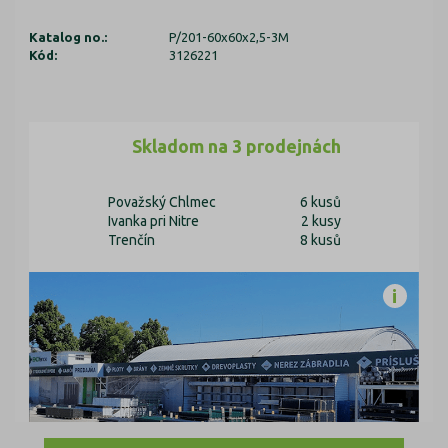
Katalog no.:
P/201-60x60x2,5-3M
Kód:
3126221
Skladom na 3 prodejnách
Považský Chlmec
6 kusů
Ivanka pri Nitre
2 kusy
Trenčín
8 kusů