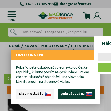
+421 917 165 913
shop@ekofence.cz
menu
Nák
DOMŮ
KOVANÉ POLOTOVARY
HUTNÍ MATERIÁL
DUTÝ PROFIL
ZDOBENÝ DUTÝ
UPOZORNENIE
Zdobený jekl 60x60x2,5 L3000mm
Zdobený jekl 60x60x2,5 L3000mm
Pokiaľ chcete uskutočniť objednávku do Českej
republiky, kliknite prosím na českú vlajku. Pokiaľ
chcete uskutočniť objednávku na Slovensko,
Galerie
kliknite prosím na slovenskú vlajku.
VÝPRODEJ
chcem ostať tu
pokračovať na