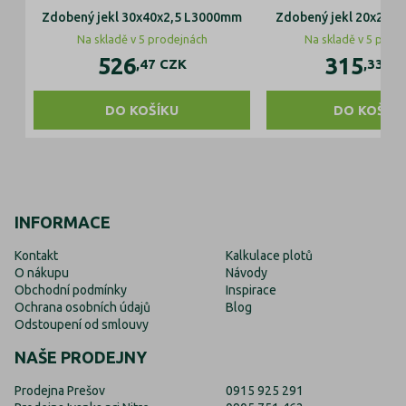
Zdobený jekl 30x40x2,5 L3000mm
Zdobený jekl 20x20x
Na skladě v 5 prodejnách
Na skladě v 5 prod
526
315
,47
CZK
,33
CZ
DO KOŠÍKU
DO KOŠÍK
INFORMACE
Kontakt
Kalkulace plotů
O nákupu
Návody
Obchodní podmínky
Inspirace
Ochrana osobních údajů
Blog
Odstoupení od smlouvy
NAŠE PRODEJNY
Prodejna Prešov
0915 925 291