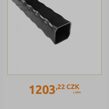
1203
,22
CZK
s DPH