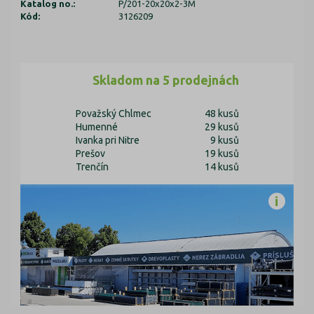
Katalog no.:
P/201-20x20x2-3M
Kód:
3126209
Skladom na 5 prodejnách
Považský Chlmec
48 kusů
Humenné
29 kusů
Ivanka pri Nitre
9 kusů
Prešov
19 kusů
Trenčín
14 kusů