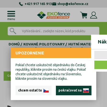
+421 917 165 913
shop@ekofence.cz
menu
Nák
DOMŮ
KOVANÉ POLOTOVARY
HUTNÍ MATERIÁL
DUTÝ PROFIL
ZDOBENÝ DUTÝ
UPOZORNENIE
Zdobený jekl 20x20x2 L3000mm
Zdobený jekl 20x20x2 L3000mm
Pokiaľ chcete uskutočniť objednávku do Českej
republiky, kliknite prosím na českú vlajku. Pokiaľ
chcete uskutočniť objednávku na Slovensko,
Galerie
kliknite prosím na slovenskú vlajku.
chcem ostať tu
pokračovať na