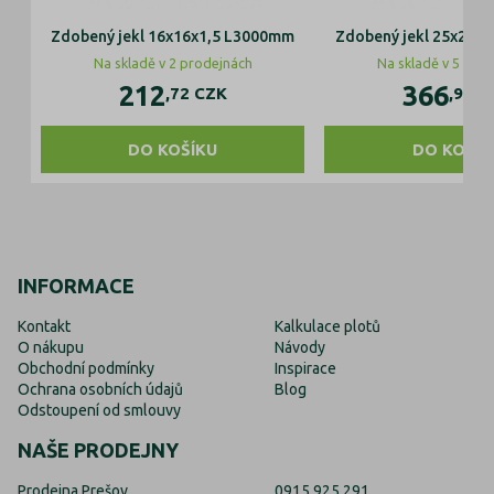
Zdobený jekl 16x16x1,5 L3000mm
Zdobený jekl 25x25x
Na skladě v 2 prodejnách
Na skladě v 5 pro
212
366
,72
CZK
,99
C
DO KOŠÍKU
DO KOŠÍK
INFORMACE
Kontakt
Kalkulace plotů
O nákupu
Návody
Obchodní podmínky
Inspirace
Ochrana osobních údajů
Blog
Odstoupení od smlouvy
NAŠE PRODEJNY
Prodejna Prešov
0915 925 291