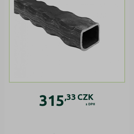
315
,33
CZK
s DPH