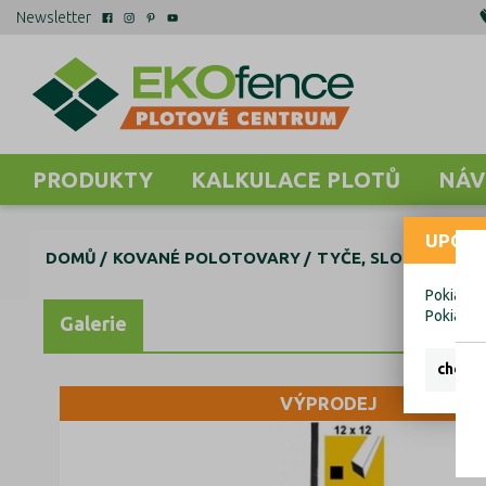
Newsletter
PRODUKTY
KALKULACE PLOTŮ
NÁV
UPOZO
DOMŮ
KOVANÉ POLOTOVARY
TYČE, SLOUPKY DO 
Pokiaľ ch
Pokiaľ c
Galerie
chcem 
VÝPRODEJ