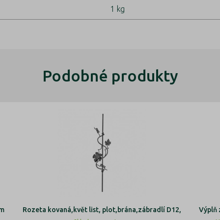
1 kg
Podobné produkty
mm
Rozeta kovaná,květ list, plot,brána,zábradlí D12,
Výplň 