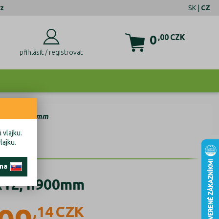
z
SK
|
CZ
0
,00
CZK
přihlásit / registrovat
12x12, h900mm
 vlajku.
lajku.
 na
2x12, h900mm
,14
CZK