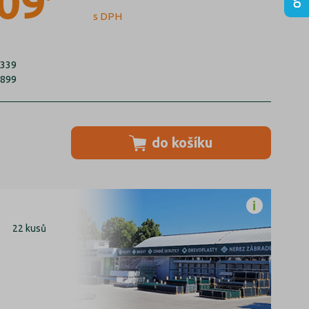
09
s DPH
/339
7899
do košíku
22 kusů