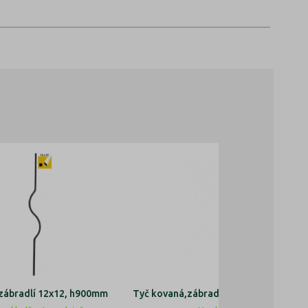
zábradlí 12x12, h900mm
Tyč kovaná,zábradlí,výplň zábradlí, b