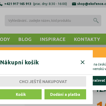
+421 917 165 913
(prac. dny: 8:30 - 16:00)
shop@ekofence.c
ODY
BLOG
INSPIRACE
KONTAKTY
RNENIE
ZÁBRADLÍ
TYČE PŘÍMÉ
TYČE OZDOBNÉ
Výplň zábradlí 
Nákupní košík
cete uskutočniť objednávku do Českej republiky, kliknite prosím na českú
hcete uskutočniť objednávku na Slovensko, kliknite prosím na slovenskú v
ostať tu
pokračovať
CHCI JEŠTĚ NAKUPOVAT
Výplň zábradlí 1
Košík
Dodání a platba