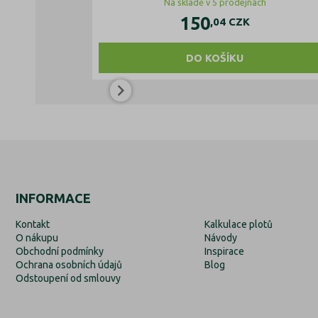
Na skladě v 5 prodejnách
150
,04
CZK
DO KOŠÍKU
INFORMACE
Kontakt
Kalkulace plotů
O nákupu
Návody
Obchodní podmínky
Inspirace
Ochrana osobních údajů
Blog
Odstoupení od smlouvy