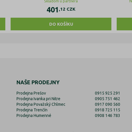
Skladom u partnera
N
401
,12
CZK
DO KOŠÍKU
NAŠE PRODEJNY
Prodejna Prešov
0915 925 291
Prodejna Ivanka pri Nitre
0905 751 462
Prodejna Považský Chlmec
0917 090 560
Prodejna Trenčín
0918 725 115
Prodejna Humenné
0908 146 783