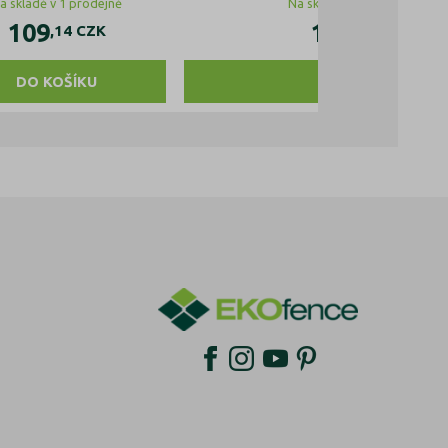
a skladě v 1 prodejně
Na skladě v 5 prodejnách
109
193
,14
CZK
,24
CZK
DO KOŠÍKU
DO KOŠÍKU