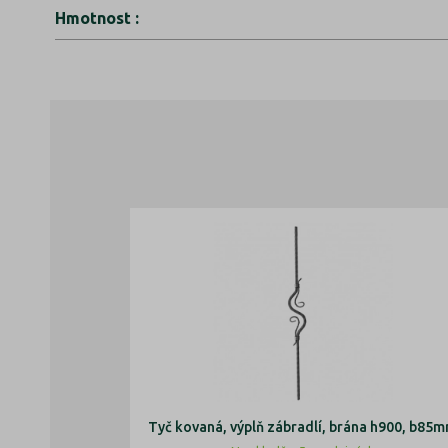
Hmotnost
:
Tyč kovaná, výplň zábradlí, brána h900, b85