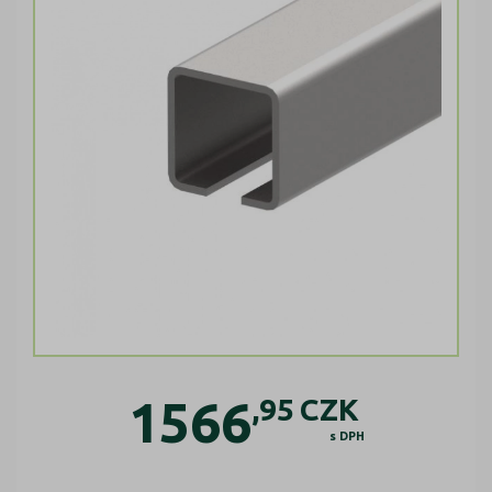
1566
,95
CZK
s DPH