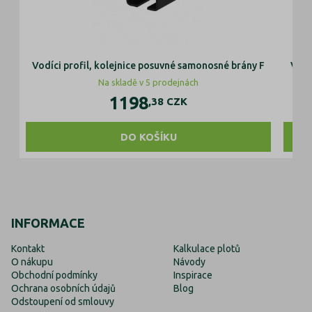
Vodíci profil, kolejnice posuvné samonosné brány F
Vodí
Na skladě v 5 prodejnách
1198
,38
CZK
DO KOŠÍKU
INFORMACE
Kontakt
Kalkulace plotů
O nákupu
Návody
Obchodní podmínky
Inspirace
Ochrana osobních údajů
Blog
Odstoupení od smlouvy