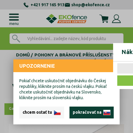
+421 917 165 913
shop@ekofence.cz
menu
Nák
DOMŮ
POHONY A BRÁNOVÉ PŘÍSLUŠENSTVÍ
KOMPONENTY PRO SAMONOSNÉ BRÁNY
UPOZORNENIE
PROFILY
PROFILY TVAR C
Vodíci profil posuvné samonosné brány Zn
Pokiaľ chcete uskutočniť objednávku do Českej
Vodíci profil posuvné samonosné brány
republiky, kliknite prosím na českú vlajku. Pokiaľ
chcete uskutočniť objednávku na Slovensko,
Zn
kliknite prosím na slovenskú vlajku.
Galerie
Výkresy
chcem ostať tu
pokračovať na