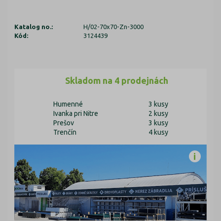
Katalog no.:
H/02-70x70-Zn-3000
Kód:
3124439
Skladom na 4 prodejnách
Humenné
3 kusy
Ivanka pri Nitre
2 kusy
Prešov
3 kusy
Trenčín
4 kusy