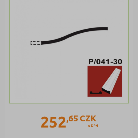
252
,65
CZK
s DPH