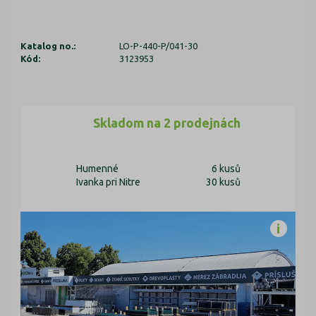
Katalog no.:
LO-P-440-P/041-30
Kód:
3123953
Skladom na 2 prodejnách
Humenné
6 kusů
Ivanka pri Nitre
30 kusů