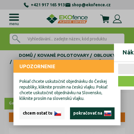
+421 917 165 913
shop@ekofence.cz
menu
Nák
DOMŮ
KOVANÉ POLOTOVARY
OBLOUKY
LOMENÉ OBLOUKY
ZDOBENÉ LOMENÉ OBLOUKY
UPOZORNENIE
Plotový rám,kovaná vrata P/041-30x8, P250, L2200mm
Plotový rám,kovaná vrata P/041-30x8,
Pokiaľ chcete uskutočniť objednávku do Českej
republiky, kliknite prosím na českú vlajku. Pokiaľ
P250, L2200mm
chcete uskutočniť objednávku na Slovensko,
kliknite prosím na slovenskú vlajku.
Galerie
chcem ostať tu
pokračovať na
VÝPRODEJ