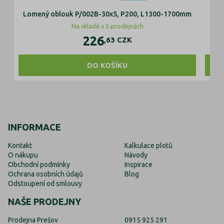
Lomený oblouk P/002B-30x5, P200, L1300-1700mm
Čás
Na skladě v 5 prodejnách
226
,63
CZK
DO KOŠÍKU
INFORMACE
Kontakt
Kalkulace plotů
O nákupu
Návody
Obchodní podmínky
Inspirace
Ochrana osobních údajů
Blog
Odstoupení od smlouvy
NAŠE PRODEJNY
Prodejna Prešov
0915 925 291