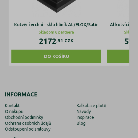
Kotvění vrchní - sklo hliník AL/ELOX/Satin
Al kotvící prof
Skladom u partnera
Skladom
2172
591
,31
CZK
DO KOŠÍKU
DO 
INFORMACE
Kontakt
Kalkulace plotů
O nákupu
Návody
Obchodní podmínky
Inspirace
Ochrana osobních údajů
Blog
Odstoupení od smlouvy