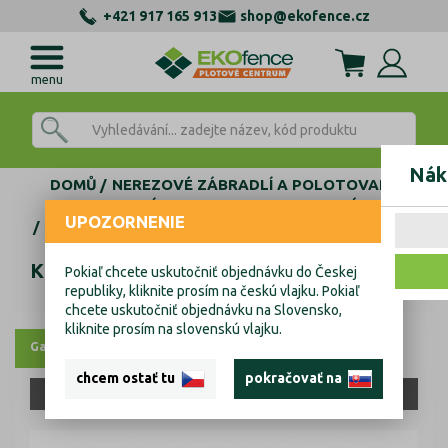
+421 917 165 913
shop@ekofence.cz
menu
Nák
DOMŮ
NEREZOVÉ ZÁBRADLÍ A POLOTOVARY
AL KOTEVNÍ PROFILY
FIX - BEZ NAKLÁPANÍ
UPOZORNENIE
VRCHNÍ TVAR L
Krycí lišta pro profil AL/0006..., AL/0006-ECO, ELOX
Krycí lišta pro profil AL/0006..., AL/0006-
Pokiaľ chcete uskutočniť objednávku do Českej
republiky, kliknite prosím na českú vlajku. Pokiaľ
ECO, ELOX
chcete uskutočniť objednávku na Slovensko,
kliknite prosím na slovenskú vlajku.
Galerie
Výkresy
chcem ostať tu
pokračovať na
JEN OSOBNÍ ODBĚR