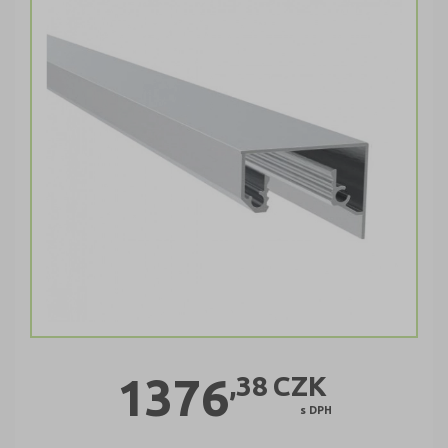
1376
,38
CZK
s DPH