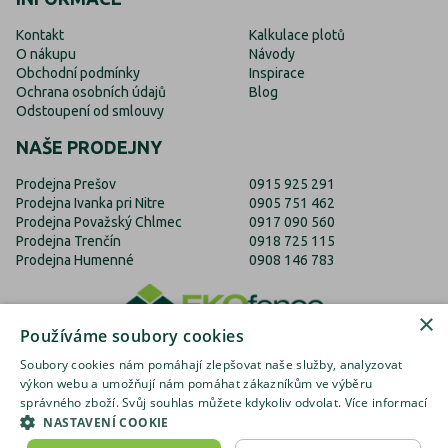
Kontakt
Kalkulace plotů
O nákupu
Návody
Obchodní podmínky
Inspirace
Ochrana osobních údajů
Blog
Odstoupení od smlouvy
NAŠE PRODEJNY
Prodejna Prešov
0915 925 291
Prodejna Ivanka pri Nitre
0905 751 462
Prodejna Považský Chlmec
0917 090 560
Prodejna Trenčín
0918 725 115
Prodejna Humenné
0908 146 783
×
Používáme soubory cookies
Soubory cookies nám pomáhají zlepšovat naše služby, analyzovat
výkon webu a umožňují nám pomáhat zákazníkům ve výběru
správného zboží. Svůj souhlas můžete kdykoliv odvolat.
Více informací
EKOfence.cz
EKOfence.sk
EKOfence.com
NASTAVENÍ COOKIE