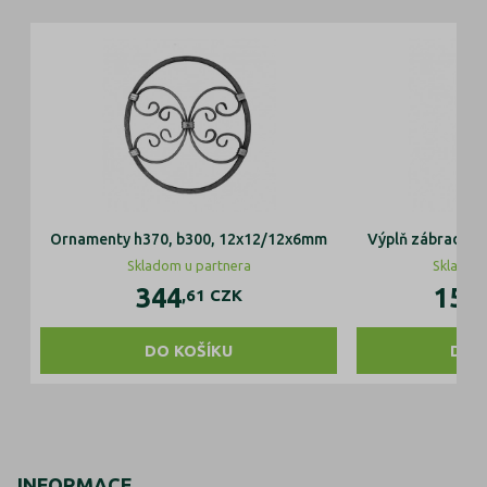
Ornamenty h370, b300, 12x12/12x6mm
Výplň zábradlí 
Skladom u partnera
Skladom
344
155
,61
CZK
DO KOŠÍKU
DO 
INFORMACE