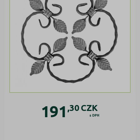
191
,30
CZK
s DPH