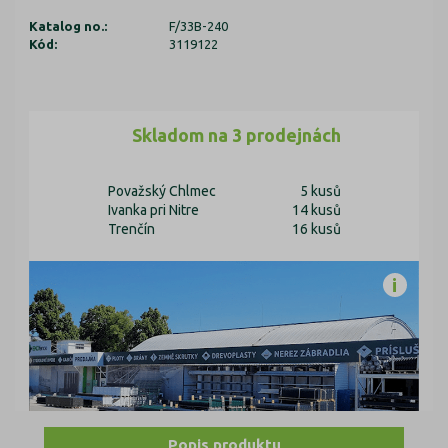
Katalog no.:
F/33B-240
Kód:
3119122
Skladom na 3 prodejnách
Považský Chlmec
5 kusů
Ivanka pri Nitre
14 kusů
Trenčín
16 kusů
Popis produktu