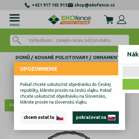
+421 917 165 913
shop@ekofence.cz
menu
Nák
DOMŮ
KOVANÉ POLOTOVARY
ORNAMENTY
ORNAMENTY SOLO
UPOZORNENIE
ORNAMENTY PLOŠNÉ: NEPÁROVÉ
Kovaný vzor h240, b240, 12x6mm
Pokiaľ chcete uskutočniť objednávku do Českej
Kovaný vzor h240, b240, 12x6mm
republiky, kliknite prosím na českú vlajku. Pokiaľ
chcete uskutočniť objednávku na Slovensko,
kliknite prosím na slovenskú vlajku.
Galerie
chcem ostať tu
pokračovať na