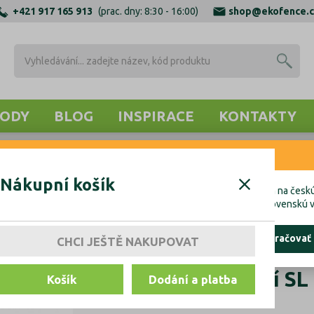
+421 917 165 913
(prac. dny: 8:30 - 16:00)
shop@ekofence.c
ODY
BLOG
INSPIRACE
KONTAKTY
RNENIE
OTEVNÍ PROFILY
ZÁSLEPKY, TĚSNĚNÍ, KOTVENÍ
KOTVENÍ 
Nákupní košík
cete uskutočniť objednávku do Českej republiky, kliknite prosím na českú
hcete uskutočniť objednávku na Slovensko, kliknite prosím na slovenskú v
ostať tu
pokračovať
CHCI JEŠTĚ NAKUPOVAT
Kotvění vrchní SL
Košík
Dodání a platba