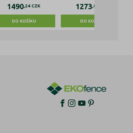
1490
1273
,24
CZK
,04
CZK
DO KOŠÍKU
DO KOŠÍKU