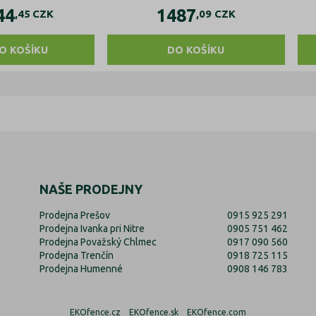
44
1487
,45
CZK
,09
CZK
O KOŠÍKU
DO KOŠÍKU
NAŠE PRODEJNY
Prodejna Prešov
0915 925 291
Prodejna Ivanka pri Nitre
0905 751 462
Prodejna Považský Chlmec
0917 090 560
Prodejna Trenčín
0918 725 115
Prodejna Humenné
0908 146 783
EKOfence.cz
EKOfence.sk
EKOfence.com