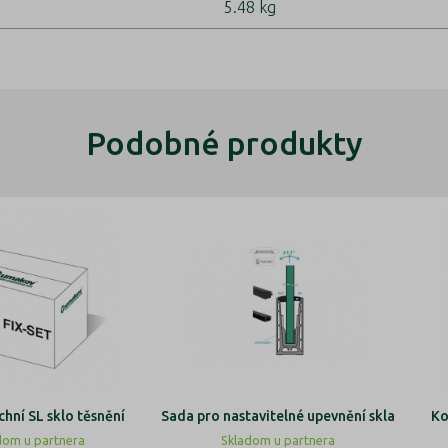
5.48 kg
Podobné produkty
chní SL sklo těsnění
Sada pro nastavitelné upevnění skla
Ko
dom u partnera
Skladom u partnera