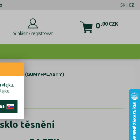
z
SK
|
CZ
0
,00
CZK
přihlásit / registrovat
SKLA SETY (GUMY+PLASTY)
 vlajku.
lajku.
 na
 sklo těsnění