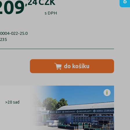
209
,24
CZK
s DPH
0004-022-25.0
6235
do košíku
>20 sad