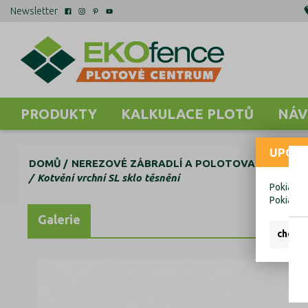
Newsletter
PRODUKTY
KALKULACE PLOTŮ
NÁV
UPOZO
DOMŮ
NEREZOVÉ ZÁBRADLÍ A POLOTOVARY
AL K
Kotvění vrchní SL sklo těsnění
Pokiaľ ch
Pokiaľ c
Galerie
chcem 