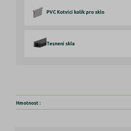
PVC Kotvící kolík pro sklo
Tesnení skla
Hmotnost
: