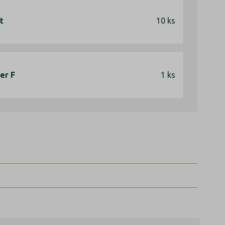
t
10 ks
er F
1 ks