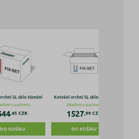
vrchní SL sklo těsnění
Kotvění vrchní SL sklo těsnění
Kotvěn
ladom u partnera
Skladom u partnera
644
1527
,45
CZK
,99
CZK
DO KOŠÍKU
DO KOŠÍKU