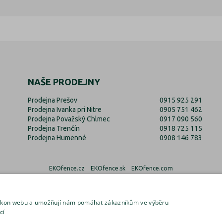
NAŠE PRODEJNY
Prodejna Prešov
0915 925 291
Prodejna Ivanka pri Nitre
0905 751 462
Prodejna Považský Chlmec
0917 090 560
Prodejna Trenčín
0918 725 115
Prodejna Humenné
0908 146 783
EKOfence.cz
EKOfence.sk
EKOfence.com
výkon webu a umožňují nám pomáhat zákazníkům ve výběru
cí