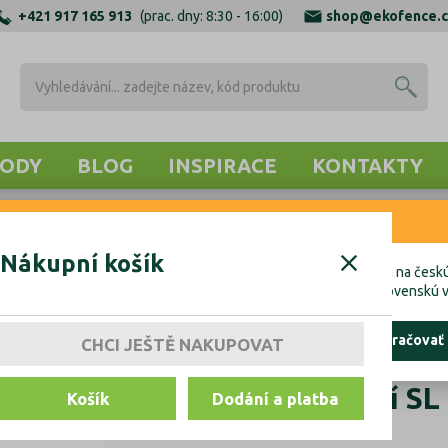
+421 917 165 913
(prac. dny: 8:30 - 16:00)
shop@ekofence.c
ODY
BLOG
INSPIRACE
KONTAKTY
RNENIE
OTEVNÍ PROFILY
ZÁSLEPKY, TĚSNĚNÍ, KOTVENÍ
KOTVENÍ 
Nákupní košík
cete uskutočniť objednávku do Českej republiky, kliknite prosím na českú
hcete uskutočniť objednávku na Slovensko, kliknite prosím na slovenskú v
ostať tu
pokračovať
CHCI JEŠTĚ NAKUPOVAT
Kotvění vrchní SL
Košík
Dodání a platba