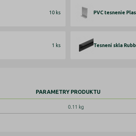
10 ks
PVC tesnenie Plas
1 ks
Tesnení skla Rubb
PARAMETRY PRODUKTU
0.11 kg