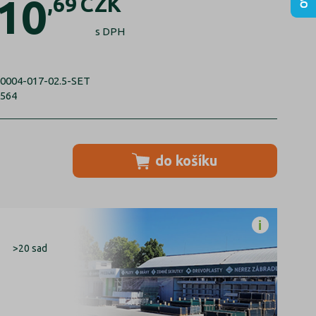
10
,69
CZK
s DPH
0004-017-02.5-SET
6564
do košíku
>20 sad