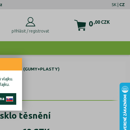
z
SK
|
CZ
0
,00
CZK
přihlásit / registrovat
SKLA SETY (GUMY+PLASTY)
 vlajku.
lajku.
 na
 sklo těsnění