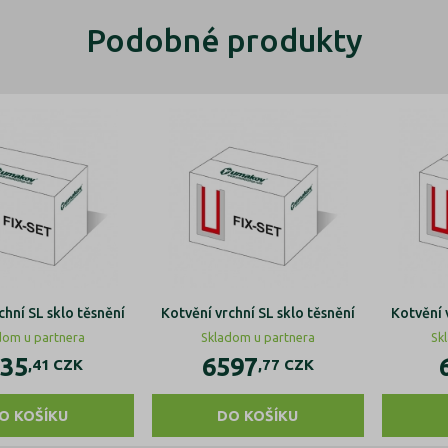
Podobné produkty
chní SL sklo těsnění
Kotvění vrchní SL sklo těsnění
Kotvění 
dom u partnera
Skladom u partnera
Sk
35
6597
,41
CZK
,77
CZK
O KOŠÍKU
DO KOŠÍKU