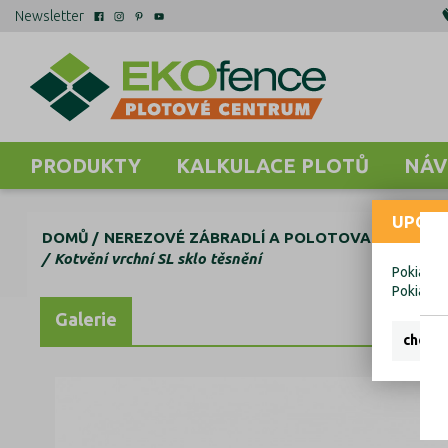
Newsletter
PRODUKTY
KALKULACE PLOTŮ
NÁV
UPOZO
DOMŮ
NEREZOVÉ ZÁBRADLÍ A POLOTOVARY
AL K
Kotvění vrchní SL sklo těsnění
Pokiaľ ch
Pokiaľ c
Galerie
chcem 