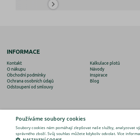
INFORMACE
Kontakt
Kalkulace plotů
O nákupu
Návody
Obchodní podmínky
Inspirace
Ochrana osobních údajů
Blog
Odstoupení od smlouvy
Používáme soubory cookies
Soubory cookies nám pomáhají zlepšovat naše služby, analyzovat 
správného zboží. Svůj souhlas můžete kdykoliv odvolat.
Více informa
NASTAVENÍ COOKIE