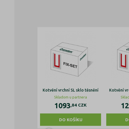
Kotvění vrchní SL sklo těsnění
Kotvění vr
Skladom u partnera
Skla
1093
12
,84
CZK
DO KOŠÍKU
D