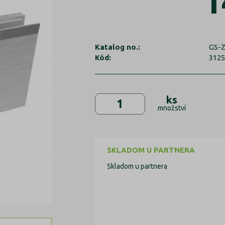
1
Katalog no.:
GS-
Kód:
312
ks
množství
SKLADOM U PARTNERA
Skladom u partnera