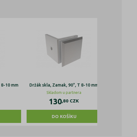
T 8-10 mm
Držák skla, Zamak, 90°, T 8-10 mm
Držák skla, A
Skladom u partnera
Sklado
130
10
,80
CZK
DO KOŠÍKU
DO 