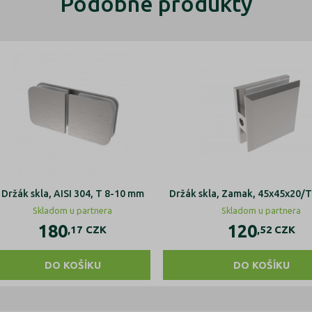
Podobné produkty
Držák skla, AISI 304, T 8-10 mm
Držák skla, Zamak, 45x45x20/
Skladom u partnera
Skladom u partnera
180
120
,17
CZK
,52
CZK
DO KOŠÍKU
DO KOŠÍKU