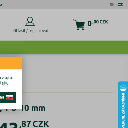
z
SK
|
CZ
0
,00
CZK
přihlásit / registrovat
 vlajku.
lajku.
 na
, T 8-10 mm
,87
CZK