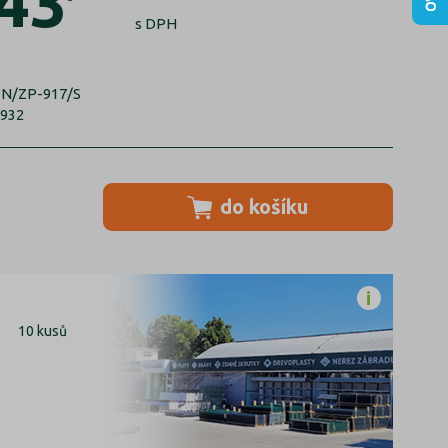
43
s DPH
ZN/ZP-917/S
5932
do košíku
10 kusů