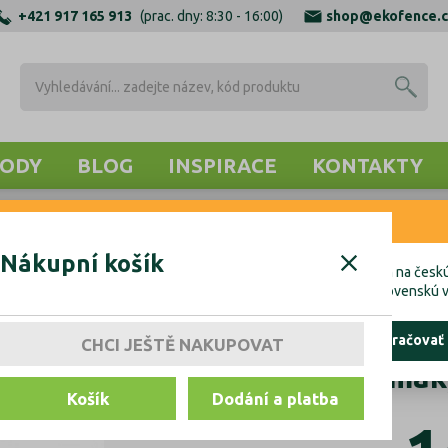
+421 917 165 913
(prac. dny: 8:30 - 16:00)
shop@ekofence.c
ODY
BLOG
INSPIRACE
KONTAKTY
RNENIE
Y
Držák skla, Zamak, T 8-10 mm
Nákupní košík
cete uskutočniť objednávku do Českej republiky, kliknite prosím na českú
hcete uskutočniť objednávku na Slovensko, kliknite prosím na slovenskú v
ostať tu
pokračovať
CHCI JEŠTĚ NAKUPOVAT
Držák skla, Zamak
Košík
Dodání a platba