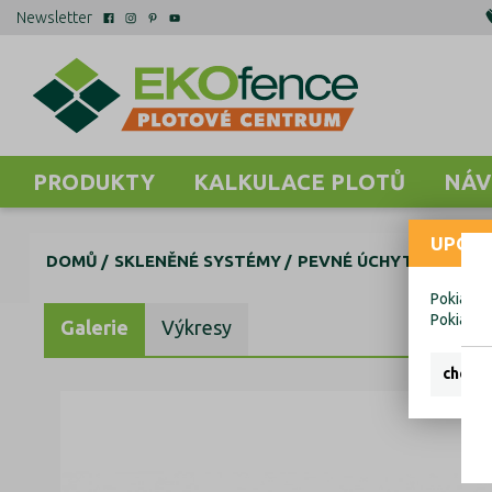
Newsletter
PRODUKTY
KALKULACE PLOTŮ
NÁV
UPOZO
DOMŮ
SKLENĚNÉ SYSTÉMY
PEVNÉ ÚCHYTY, SPOJK
Pokiaľ ch
Pokiaľ c
Galerie
Výkresy
chcem 