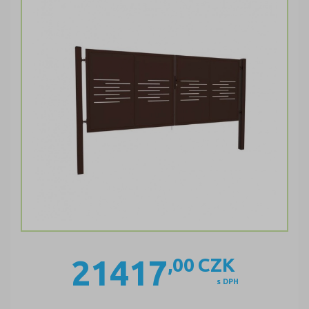
21417
,00
CZK
s DPH