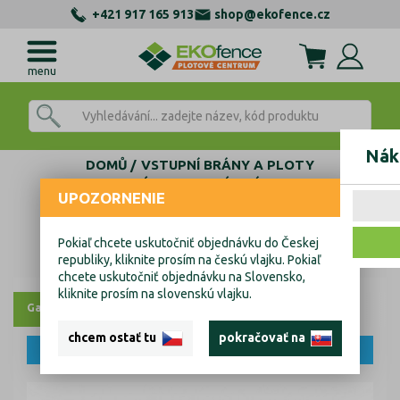
+421 917 165 913
shop@ekofence.cz
menu
Nák
DOMŮ
VSTUPNÍ BRÁNY A PLOTY
VYPALOVANÉ DESIGNOVÉ BRÁNY A BRANKY
UPOZORNENIE
Designová brána LINE 2 kř. 3800x1500mm hnědá se sloupky
Designová brána LINE 2 kř.
Pokiaľ chcete uskutočniť objednávku do Českej
republiky, kliknite prosím na českú vlajku. Pokiaľ
3800x1500mm hnědá se sloupky
chcete uskutočniť objednávku na Slovensko,
kliknite prosím na slovenskú vlajku.
Galerie
chcem ostať tu
pokračovať na
NOVINKA