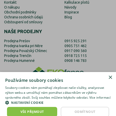
Kontakt
Kalkulace plotů
O nákupu
Návody
Obchodní podmínky
Inspirace
Ochrana osobních údajů
Blog
Odstoupení od smlouvy
NAŠE PRODEJNY
Prodejna Prešov
0915 925 291
Prodejna Ivanka pri Nitre
0905 751 462
Prodejna Považský Chlmec
0917 090 560
Prodejna Trenčín
0918 725 115
Prodejna Humenné
0908 146 783
×
Používáme soubory cookies
Soubory cookies nám pomáhají zlepšovat naše služby, analyzovat
výkon webu a umožňují nám pomáhat zákazníkům ve výběru
správného zboží. Svůj souhlas můžete kdykoliv odvolat.
Více informací
EKOfence.cz
EKOfence.sk
EKOfence.com
NASTAVENÍ COOKIE
ks
VŠE PŘIJMOUT
ODMÍTNOUT
do košíku
množství