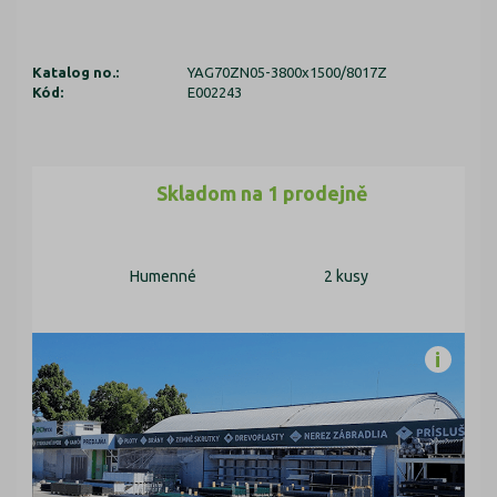
Katalog no.:
YAG70ZN05-3800x1500/8017Z
Kód:
E002243
Skladom na 1 prodejně
Humenné
2 kusy