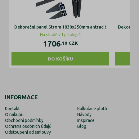
Dekorační panel Strom 1830x250mm antracit
Dekorační
Na skladě v 1 prodejně
1706
,10
CZK
DO KOŠÍKU
INFORMACE
Kontakt
Kalkulace plotů
O nákupu
Návody
Obchodní podmínky
Inspirace
Ochrana osobních údajů
Blog
Odstoupení od smlouvy