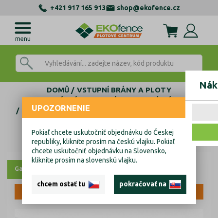
+421 917 165 913
shop@ekofence.cz
menu
Nák
DOMŮ
VSTUPNÍ BRÁNY A PLOTY
MODULÁRNÍ OPLOCENÍ
PLOTOVÉ VÝPLNĚ
UPOZORNENIE
DEKORAČNÍ PANELY
Dekorační panel Strom 1830x250mm antracit
Dekorační panel Strom 1830x250mm
Pokiaľ chcete uskutočniť objednávku do Českej
republiky, kliknite prosím na českú vlajku. Pokiaľ
antracit
chcete uskutočniť objednávku na Slovensko,
kliknite prosím na slovenskú vlajku.
Galerie
chcem ostať tu
pokračovať na
VÝPRODEJ