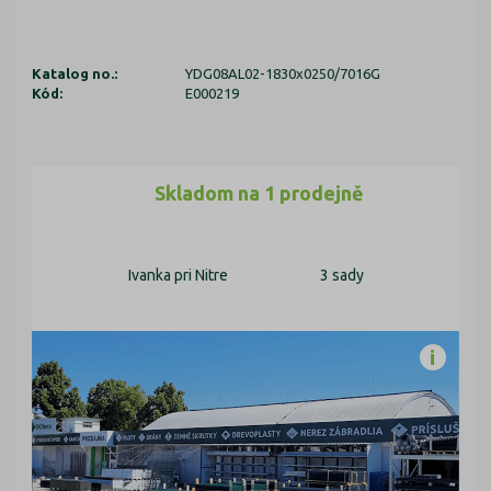
Katalog no.:
YDG08AL02-1830x0250/7016G
Kód:
E000219
Skladom na 1 prodejně
Ivanka pri Nitre
3 sady