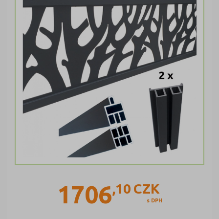
1706
,10
CZK
s DPH