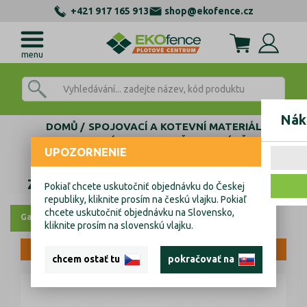
+421 917 165 913
shop@ekofence.cz
menu
Nák
DOMŮ
SPOJOVACÍ A KOTEVNÍ MATERIÁL
SPOJOVACÍ PRVKY NA DŘEVO
ZÁVĚSY
UPOZORNENIE
Závěs brankový 500x65x110x40x4,0mm
Závěs brankový 500x65x110x40x4,0mm
Pokiaľ chcete uskutočniť objednávku do Českej
republiky, kliknite prosím na českú vlajku. Pokiaľ
chcete uskutočniť objednávku na Slovensko,
Galerie
kliknite prosím na slovenskú vlajku.
VÝPRODEJ
chcem ostať tu
pokračovať na