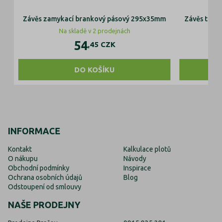
Závěs zamykací brankový pásový 295x35mm
Závěs troj
Na skladě v 2 prodejnách
54
,45
CZK
DO KOŠÍKU
INFORMACE
Kontakt
Kalkulace plotů
O nákupu
Návody
Obchodní podmínky
Inspirace
Ochrana osobních údajů
Blog
Odstoupení od smlouvy
NAŠE PRODEJNY