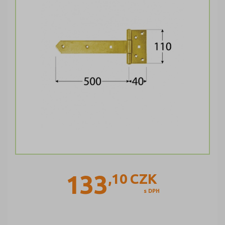
133
,10
CZK
s DPH