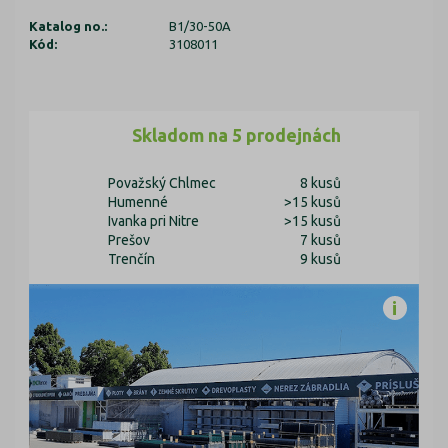
Katalog no.:
B1/30-50A
Kód:
3108011
Skladom na 5 prodejnách
Považský Chlmec
8 kusů
Humenné
>15 kusů
Ivanka pri Nitre
>15 kusů
Prešov
7 kusů
Trenčín
9 kusů