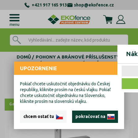
+421 917 165 913
shop@ekofence.cz
menu
Nák
DOMŮ
POHONY A BRÁNOVÉ PŘÍSLUŠENSTVÍ
ZÁMKY, CYLINDRICKÉ VLOŽKY
UPOZORNENIE
ZÁMKY PRO KŘÍDLOVÉ BRÁNY
Zadlabací zámek Zn, 90x50mm
Pokiaľ chcete uskutočniť objednávku do Českej
Zadlabací zámek Zn, 90x50mm
republiky, kliknite prosím na českú vlajku. Pokiaľ
chcete uskutočniť objednávku na Slovensko,
kliknite prosím na slovenskú vlajku.
Galerie
Výkresy
chcem ostať tu
pokračovať na