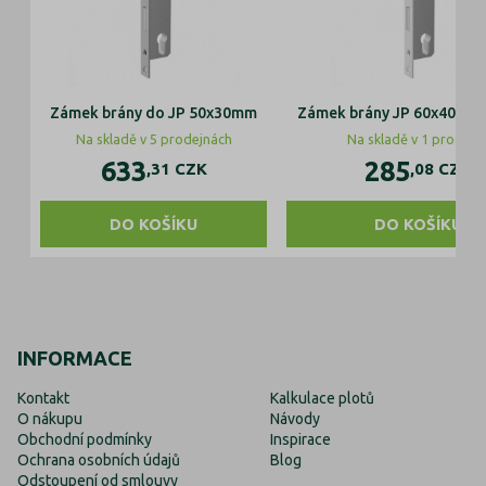
Zámek brány do JP 50x30mm
Zámek brány JP 60x40mm 
Na skladě v 5 prodejnách
Na skladě v 1 prodejn
633
285
,31
CZK
,08
CZK
DO KOŠÍKU
DO KOŠÍKU
INFORMACE
Kontakt
Kalkulace plotů
O nákupu
Návody
Obchodní podmínky
Inspirace
Ochrana osobních údajů
Blog
Odstoupení od smlouvy