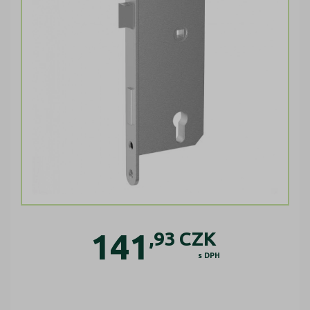
141
,93
CZK
s DPH