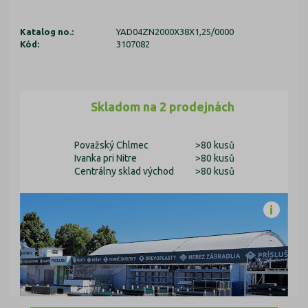
Katalog no.:
YAD04ZN2000X38X1,25/0000
Kód:
3107082
Skladom na 2 prodejnách
Považský Chlmec
>80 kusů
Ivanka pri Nitre
>80 kusů
Centrálny sklad východ
>80 kusů