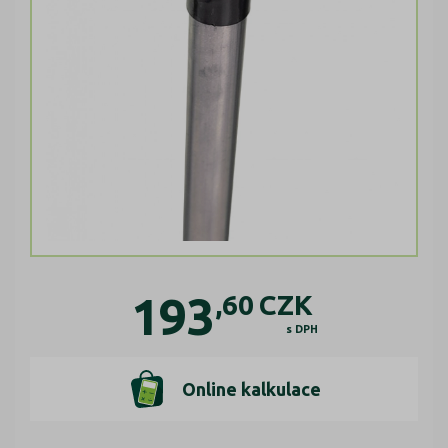
193
,60
CZK
s DPH
Online kalkulace