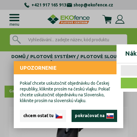
+421 917 165 913
shop@ekofence.cz
menu
Nák
DOMŮ
PLOTOVÉ SYSTÉMY
PLOTOVÉ SLOUPKY
VZPĚRY
Vzpěra D38mm Zn 2000mm
UPOZORNENIE
Vzpěra D38mm Zn 2000mm
Pokiaľ chcete uskutočniť objednávku do Českej
republiky, kliknite prosím na českú vlajku. Pokiaľ
Galerie
chcete uskutočniť objednávku na Slovensko,
kliknite prosím na slovenskú vlajku.
chcem ostať tu
pokračovať na