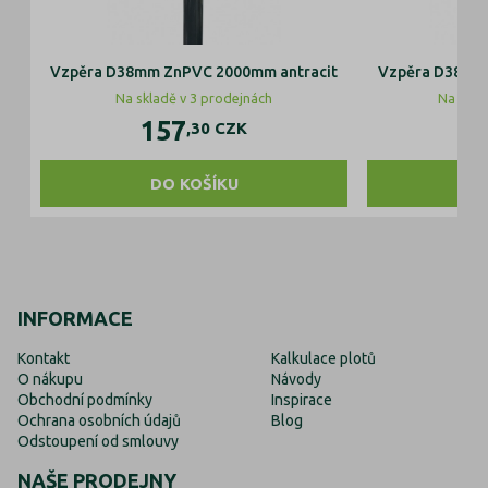
Vzpěra D38mm ZnPVC 2000mm antracit
Vzpěra D38mm
Na skladě v 3 prodejnách
Na skla
157
1
,30
CZK
DO KOŠÍKU
D
INFORMACE
Kontakt
Kalkulace plotů
O nákupu
Návody
Obchodní podmínky
Inspirace
Ochrana osobních údajů
Blog
Odstoupení od smlouvy
NAŠE PRODEJNY