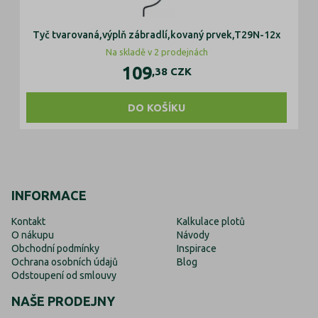
Tyč tvarovaná,výplň zábradlí,kovaný prvek,T29N-12x
Ty
Na skladě v 2 prodejnách
109
,38
CZK
DO KOŠÍKU
INFORMACE
Kontakt
Kalkulace plotů
O nákupu
Návody
Obchodní podmínky
Inspirace
Ochrana osobních údajů
Blog
Odstoupení od smlouvy
NAŠE PRODEJNY