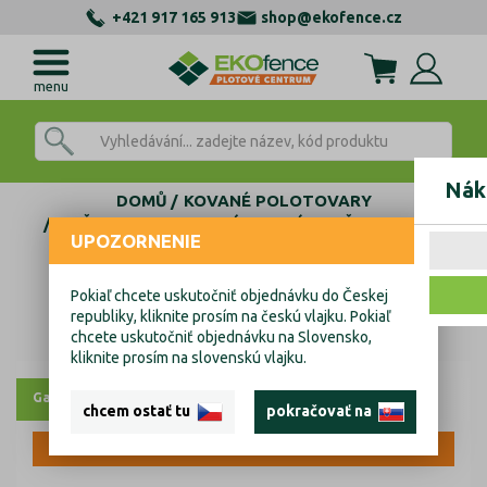
+421 917 165 913
shop@ekofence.cz
menu
Nák
DOMŮ
KOVANÉ POLOTOVARY
TYČE, SLOUPKY DO ZÁBRADLÍ
TYČE VYPUKLÉ
UPOZORNENIE
TYČE VYPUKLÉ S NOŽIČKOU
Tyč tvarovaná,výplň zábradlí,kovaný prvek,T29N-12x
Pokiaľ chcete uskutočniť objednávku do Českej
Tyč tvarovaná,výplň zábradlí,kovaný
republiky, kliknite prosím na českú vlajku. Pokiaľ
chcete uskutočniť objednávku na Slovensko,
prvek,T29N-12x
kliknite prosím na slovenskú vlajku.
Galerie
chcem ostať tu
pokračovať na
VÝPRODEJ