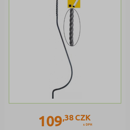
109
,38
CZK
s DPH