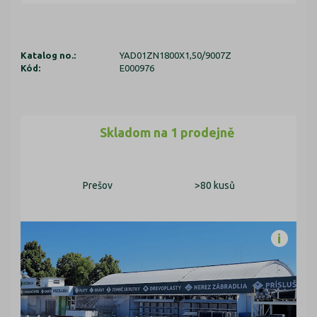
Katalog no.:
YAD01ZN1800X1,50/9007Z
Kód:
E000976
Skladom na 1 prodejně
Prešov
>80 kusů