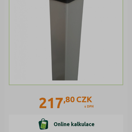
217
,80
CZK
s DPH
Online kalkulace