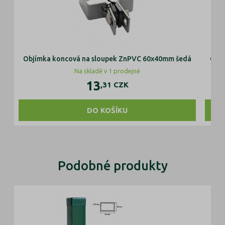
Objímka koncová na sloupek ZnPVC 60x40mm šedá
Objí
Na skladě v 1 prodejně
13
,31
CZK
DO KOŠÍKU
Podobné produkty