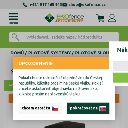
+421 917 165 913
shop@ekofence.cz
menu
Nák
DOMŮ
PLOTOVÉ SYSTÉMY
PLOTOVÉ SLOUPKY
JEKLOVÉ SLOUPKY
Sloupek 60x40mm ZnPVC 1800mm šedá
UPOZORNENIE
Sloupek 60x40mm ZnPVC 1800mm šedá
Pokiaľ chcete uskutočniť objednávku do Českej
republiky, kliknite prosím na českú vlajku. Pokiaľ
Galerie
3D vizuál
chcete uskutočniť objednávku na Slovensko,
kliknite prosím na slovenskú vlajku.
VÝPRODEJ
chcem ostať tu
pokračovať na