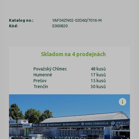
Katalog no.:
YAF04ZN02-02D60/7016-M
Kód:
E000820
Skladom na 4 prodejnách
Považský Chlmec
48 kusů
Humenné
17 kusů
Prešov
15 kusů
Trenčín
30 kusů