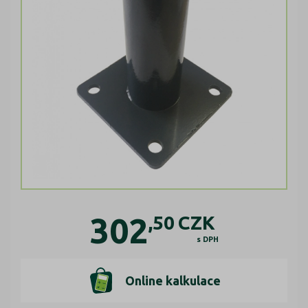
302
,50
CZK
s DPH
Online kalkulace