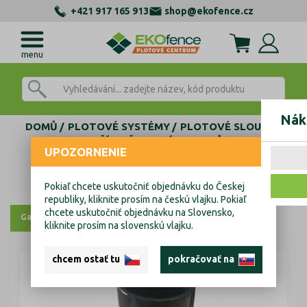
+421 917 165 913
shop@ekofence.cz
menu
Nák
DOMŮ
PLOTOVÉ SYSTÉMY
PLOTOVÉ SLOUPKY
PŘÍSLUŠENSTVÍ SLOUPKŮ
UPOZORNENIE
Patka sloupku ZnPVC D60mm antracit
Patka sloupku ZnPVC D60mm antracit
Pokiaľ chcete uskutočniť objednávku do Českej
republiky, kliknite prosím na českú vlajku. Pokiaľ
chcete uskutočniť objednávku na Slovensko,
Galerie
kliknite prosím na slovenskú vlajku.
chcem ostať tu
pokračovať na