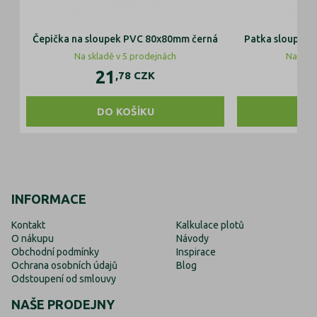
Čepička na sloupek PVC 80x80mm černá
Patka sloupku 
Na skladě v 5 prodejnách
Na skla
21
5
,78
CZK
DO KOŠÍKU
D
INFORMACE
Kontakt
Kalkulace plotů
O nákupu
Návody
Obchodní podmínky
Inspirace
Ochrana osobních údajů
Blog
Odstoupení od smlouvy
NAŠE PRODEJNY