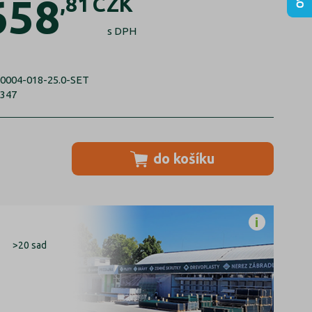
658
,81
CZK
s DPH
0004-018-25.0-SET
6347
do košíku
>20 sad