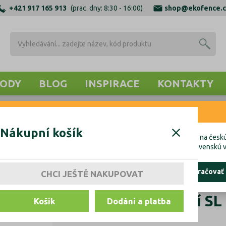
+421 917 165 913
(prac. dny: 8:30 - 16:00)
shop@ekofence.c
ODY
BLOG
INSPIRACE
KONTAKTY
RNENIE
OTEVNÍ PROFILY
ZÁSLEPKY, TĚSNĚNÍ, KOTVENÍ
KOTVENÍ 
Nákupní košík
cete uskutočniť objednávku do Českej republiky, kliknite prosím na českú
hcete uskutočniť objednávku na Slovensko, kliknite prosím na slovenskú v
ostať tu
pokračovať
CHCI JEŠTĚ NAKUPOVAT
Kotvění vrchní SL
Košík
Dodání a platba