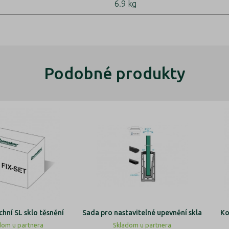
6.9 kg
Podobné produkty
chní SL sklo těsnění
Sada pro nastavitelné upevnění skla
Ko
dom u partnera
Skladom u partnera