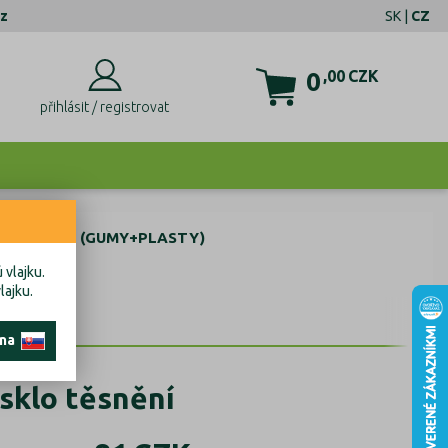
z
SK
|
CZ
0
,00
CZK
přihlásit / registrovat
SKLA SETY (GUMY+PLASTY)
 vlajku.
lajku.
 na
 sklo těsnění