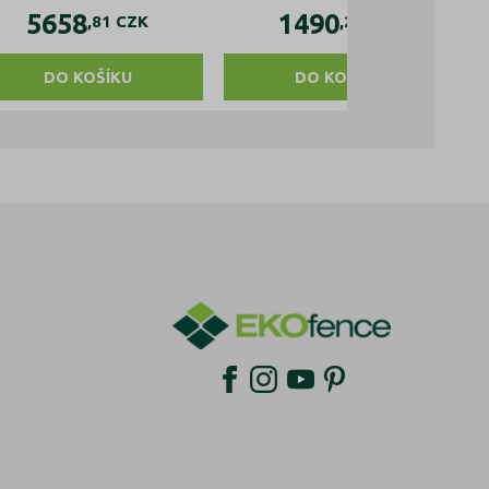
5658
1490
,81
CZK
,24
CZK
DO KOŠÍKU
DO KOŠÍKU