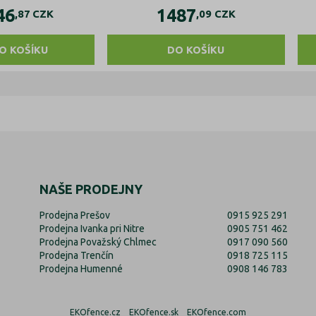
46
1487
,87
CZK
,09
CZK
O KOŠÍKU
DO KOŠÍKU
NAŠE PRODEJNY
Prodejna Prešov
0915 925 291
Prodejna Ivanka pri Nitre
0905 751 462
Prodejna Považský Chlmec
0917 090 560
Prodejna Trenčín
0918 725 115
Prodejna Humenné
0908 146 783
EKOfence.cz
EKOfence.sk
EKOfence.com