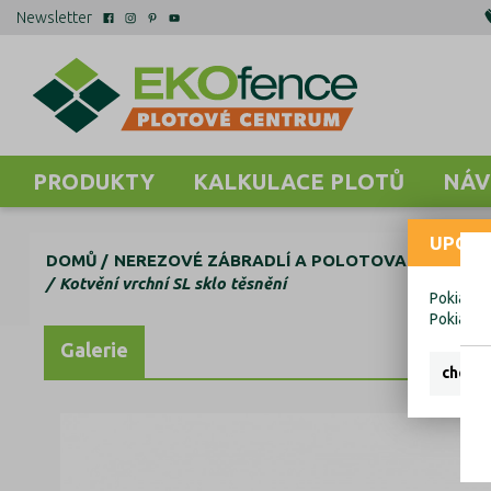
Newsletter
PRODUKTY
KALKULACE PLOTŮ
NÁV
UPOZO
DOMŮ
NEREZOVÉ ZÁBRADLÍ A POLOTOVARY
AL K
Kotvění vrchní SL sklo těsnění
Pokiaľ ch
Pokiaľ c
Galerie
chcem 