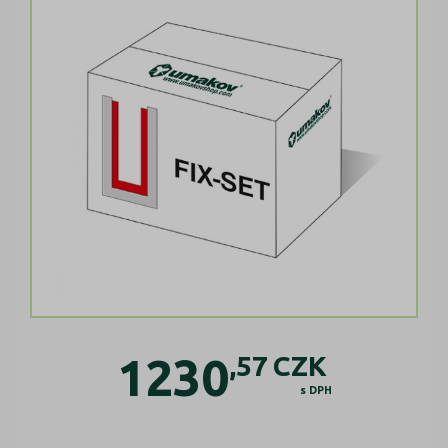
1230
,57
CZK
s DPH