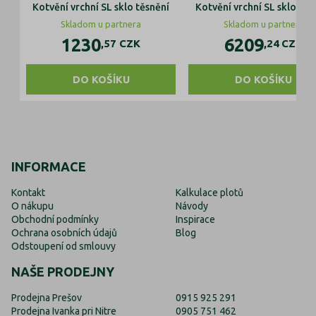
Kotvění vrchní SL sklo těsnění
Kotvění vrchní SL sklo těs
Skladom u partnera
Skladom u partnera
1230
6209
,57
CZK
,24
CZK
DO KOŠÍKU
DO KOŠÍKU
INFORMACE
Kontakt
Kalkulace plotů
O nákupu
Návody
Obchodní podmínky
Inspirace
Ochrana osobních údajů
Blog
Odstoupení od smlouvy
NAŠE PRODEJNY
Prodejna Prešov
0915 925 291
Prodejna Ivanka pri Nitre
0905 751 462