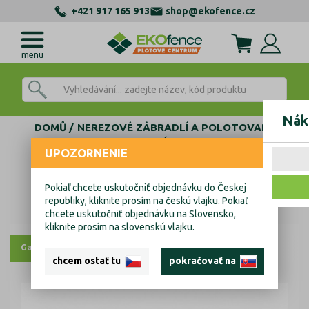
+421 917 165 913
shop@ekofence.cz
menu
Nák
DOMŮ
NEREZOVÉ ZÁBRADLÍ A POLOTOVARY
AL KOTEVNÍ PROFILY
UPOZORNENIE
ZÁSLEPKY, TĚSNĚNÍ, KOTVENÍ
KOTVENÍ SKLA SETY (GUMY+PLASTY)
Kotvění vrchní SL sklo těsnění
Pokiaľ chcete uskutočniť objednávku do Českej
republiky, kliknite prosím na českú vlajku. Pokiaľ
Kotvění vrchní SL sklo těsnění
chcete uskutočniť objednávku na Slovensko,
kliknite prosím na slovenskú vlajku.
Galerie
chcem ostať tu
pokračovať na