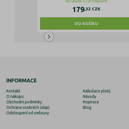
Na skladě v 2 prodejnách
179
,32
CZK
DO KOŠÍKU
INFORMACE
Kontakt
Kalkulace plotů
O nákupu
Návody
Obchodní podmínky
Inspirace
Ochrana osobních údajů
Blog
Odstoupení od smlouvy