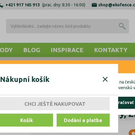
+421 917 165 913
(prac. dny: 8:30 - 16:00)
shop@ekofence.c
ODY
BLOG
INSPIRACE
KONTAKTY
RNENIE
NÉ HŘEBENY
CELOKOVOVÉ HŘEBENY
Hřeben ocelový, Zn
Nákupní košík
cete uskutočniť objednávku do Českej republiky, kliknite prosím na českú
hcete uskutočniť objednávku na Slovensko, kliknite prosím na slovenskú v
ostať tu
pokračovať
CHCI JEŠTĚ NAKUPOVAT
Hřeben ocelový, 
Košík
Dodání a platba