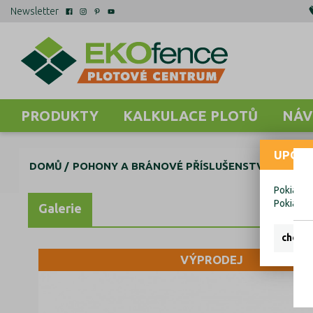
Newsletter
PRODUKTY
KALKULACE PLOTŮ
NÁV
UPOZO
DOMŮ
POHONY A BRÁNOVÉ PŘÍSLUŠENSTVÍ
OZUBE
Pokiaľ ch
Pokiaľ c
Galerie
chcem 
VÝPRODEJ