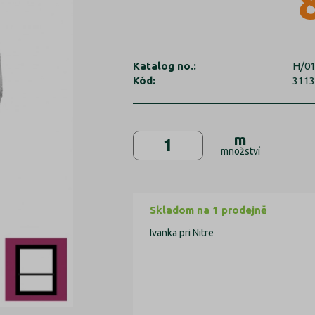
Katalog no.:
H/0
Kód:
311
m
množství
Skladom na 1 prodejně
Ivanka pri Nitre