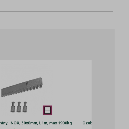
rány, INOX, 30x8mm, L1m, max 1900kg
Ozubený hřeben ocelov