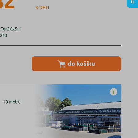
82
s DPH
1Fe-30x5H
3213
do košíku
13 metrů