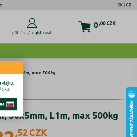
z
SK
|
CZ
0
,00
CZK
přihlásit / registrovat
, 30x5mm, L1m, max 500kg
 vlajku.
lajku.
 na
Zn, 30x5mm, L1m, max 500kg
,52
CZK