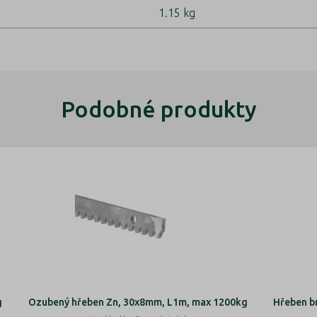
1.15 kg
Podobné produkty
g
Ozubený hřeben Zn, 30x8mm, L1m, max 1200kg
Hřeben b