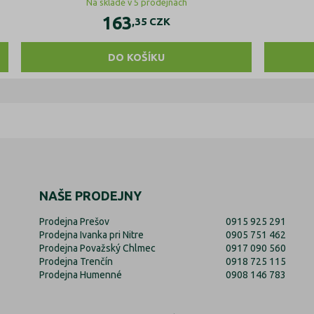
Na skladě v 5 prodejnách
163
,35
CZK
DO KOŠÍKU
NAŠE PRODEJNY
Prodejna Prešov
0915 925 291
Prodejna Ivanka pri Nitre
0905 751 462
Prodejna Považský Chlmec
0917 090 560
Prodejna Trenčín
0918 725 115
Prodejna Humenné
0908 146 783