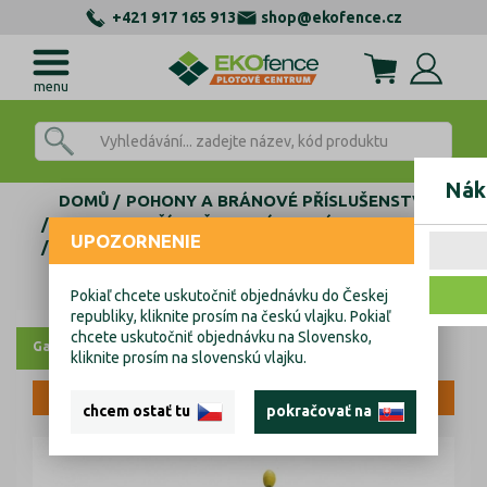
+421 917 165 913
shop@ekofence.cz
menu
Nák
DOMŮ
POHONY A BRÁNOVÉ PŘÍSLUŠENSTVÍ
POHONY A PŘÍSLUŠENSTVÍ
MAJÁKY A ANTÉNY
UPOZORNENIE
ANTÉNY
NICE ANTÉNY
Anténa - natáčecí ABFKIT 433,9 MHz
Anténa - natáčecí ABFKIT 433,9 MHz
Pokiaľ chcete uskutočniť objednávku do Českej
republiky, kliknite prosím na českú vlajku. Pokiaľ
chcete uskutočniť objednávku na Slovensko,
Galerie
kliknite prosím na slovenskú vlajku.
VÝPRODEJ
chcem ostať tu
pokračovať na