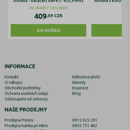
Anténa - natáčecí ABFKIT 433,9 MHz
Anténa s konzolou
Na skladě v 1 prodejně
Na s
409
,59
CZK
DO KOŠÍKU
INFORMACE
Kontakt
Kalkulace plotů
O nákupu
Návody
Obchodní podmínky
Inspirace
Ochrana osobních údajů
Blog
Odstoupení od smlouvy
NAŠE PRODEJNY
Prodejna Prešov
0915 925 291
Prodejna Ivanka pri Nitre
0905 751 462