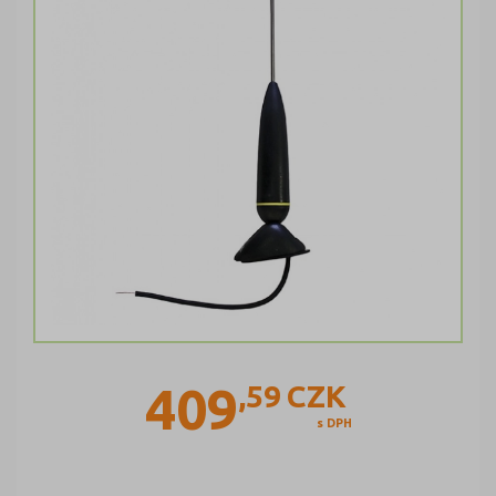
409
,59
CZK
s DPH