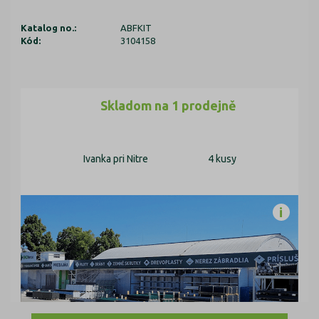
Katalog no.:
ABFKIT
Kód:
3104158
Skladom na 1 prodejně
Ivanka pri Nitre
4 kusy