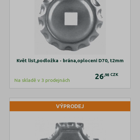
Květ list,podložka - brána,oploceni D70, t2mm
26
CZK
,98
Na skladě v 3 prodejnách
VÝPRODEJ