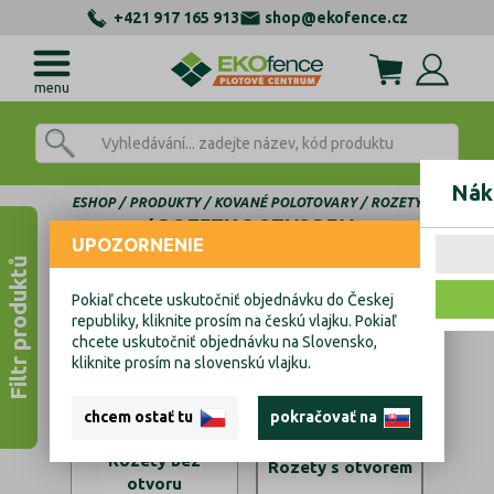
+421 917 165 913
shop@ekofence.cz
menu
Nák
ESHOP
PRODUKTY
KOVANÉ POLOTOVARY
ROZETY
ROZETY S OTVOREM
UPOZORNENIE
Filtr produktů
Rozety s otvorem
Pokiaľ chcete uskutočniť objednávku do Českej
republiky, kliknite prosím na českú vlajku. Pokiaľ
chcete uskutočniť objednávku na Slovensko,
kliknite prosím na slovenskú vlajku.
chcem ostať tu
pokračovať na
Rozety bez
Rozety s otvorem
otvoru