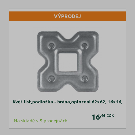
VÝPRODEJ
Květ list,podložka - brána,oploceni 62x62, 16x16,
16
CZK
,46
Na skladě v 5 prodejnách