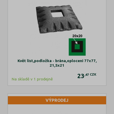
Květ list,podložka - brána,oploceni 77x77,
21,5x21
23
CZK
,47
Na skladě v 1 prodejně
VÝPRODEJ