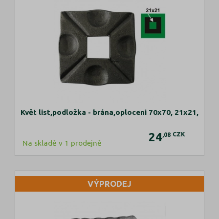
Květ list,podložka - brána,oploceni 70x70, 21x21,
24
CZK
,08
Na skladě v 1 prodejně
VÝPRODEJ