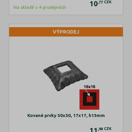
10
CZK
,77
Na skladě v 4 prodejnách
VÝPRODEJ
Kované prvky 50x50, 17x17, h13mm
11
CZK
,98