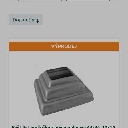
Doporučeno
VÝPRODEJ
Květ list,podložka - brána,oploceni 44x44, 16x16,