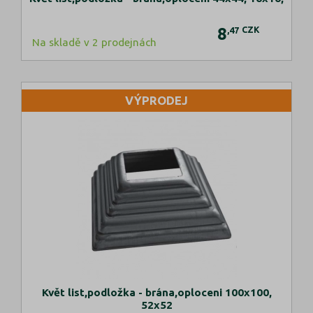
8
CZK
,47
Na skladě v 2 prodejnách
VÝPRODEJ
Květ list,podložka - brána,oploceni 100x100,
52x52