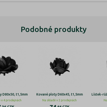
Podobné produkty
ty D80x50, t1,5mm
Kované ploty D60x45, t1,5mm
Lístek-rů
ě v 4 prodejnách
Na skladě v 2 prodejnách
Na
,36
CZK
,66
CZK