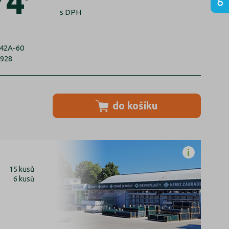
74
s DPH
42A-60
8928
do košíku
15 kusů
6 kusů