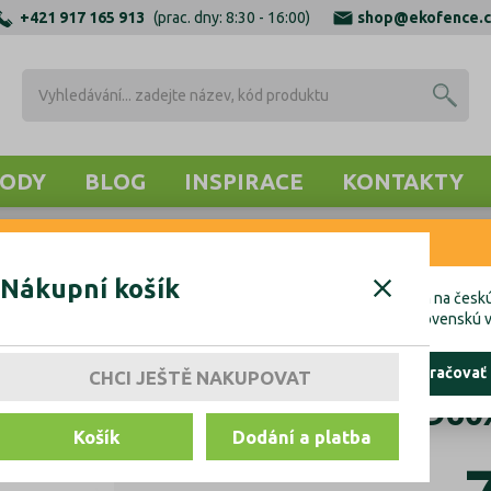
+421 917 165 913
(prac. dny: 8:30 - 16:00)
shop@ekofence.c
ODY
BLOG
INSPIRACE
KONTAKTY
RNENIE
LOVÉ
LÍSTKY PROSTOROVÉ
Kované ploty D60x45, t1,5mm
Nákupní košík
cete uskutočniť objednávku do Českej republiky, kliknite prosím na českú
hcete uskutočniť objednávku na Slovensko, kliknite prosím na slovenskú v
ostať tu
pokračovať
CHCI JEŠTĚ NAKUPOVAT
Kované ploty D60
Košík
Dodání a platba