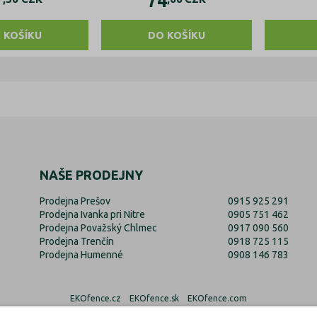
7
74
 KOŠÍKU
DO KOŠÍKU
NAŠE PRODEJNY
Prodejna Prešov
0915 925 291
Prodejna Ivanka pri Nitre
0905 751 462
Prodejna Považský Chlmec
0917 090 560
Prodejna Trenčín
0918 725 115
Prodejna Humenné
0908 146 783
EKOfence.cz
EKOfence.sk
EKOfence.com