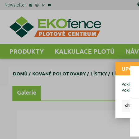
Newsletter
PRODUKTY
KALKULACE PLOTŮ
NÁV
UPOZO
DOMŮ
KOVANÉ POLOTOVARY
LÍSTKY
LÍSTKY SÓ
Pokiaľ ch
Pokiaľ c
Galerie
chcem 