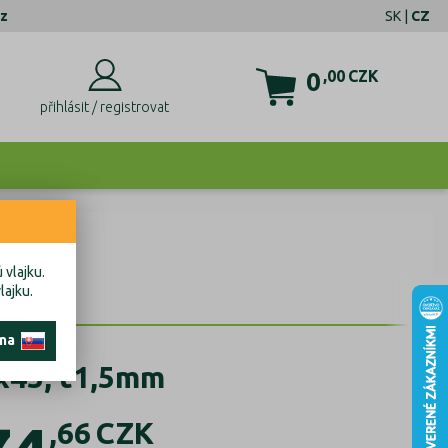
z
SK
|
CZ
0
,00
CZK
přihlásit / registrovat
 vlajku.
lajku.
 na
x45, t1,5mm
,66
CZK