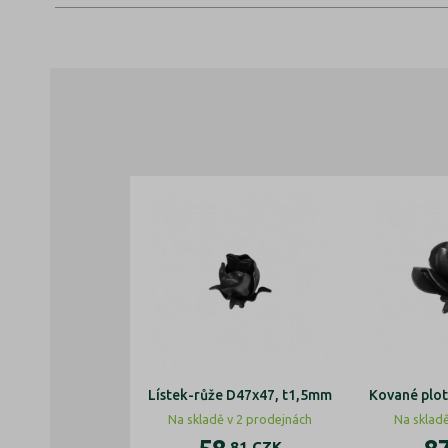
Lístek-růže D47x47, t1,5mm
Kované plo
Na skladě v 2 prodejnách
Na sklad
,81
CZK