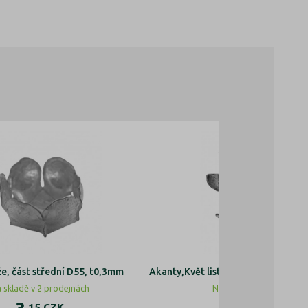
že, část střední D55, t0,3mm
Akanty,Květ list,lístek kovaný,oplo
 skladě v 2 prodejnách
Na skladě v 5 prodejnác
,15
CZK
,88
CZK